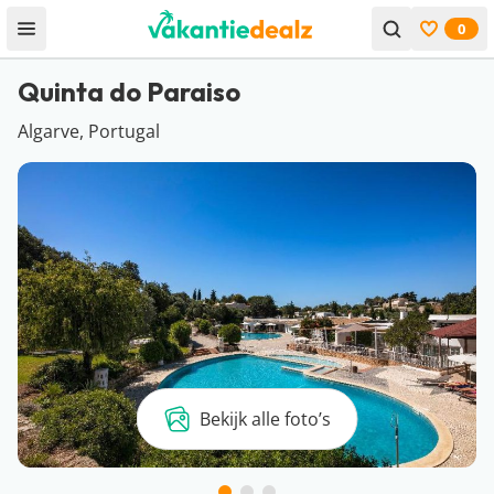
0
Open menu
Bekijk f
Quinta do Paraiso
Algarve, Portugal
Bekijk alle foto’s