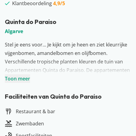
Klantbeoordeling
4,9/5
Quinta do Paraiso
Algarve
Stel je eens voor… Je kijkt om je heen en ziet kleurrijke
vijgenbomen, amandelbomen en olijfbomen.
Verschillende tropische planten kleuren de tuin van
Appartementen Quinta do Paraiso. De appartementen
zijn modern en met stijl ingericht en hebben een
Toon meer
keuken. Natuurlijk kunnen jullie ook gewoon terecht bij
Trattoria Oliveira in het hotel voor heerlijk eten. Verder
Faciliteiten van Quinta do Paraiso
heeft Appartementen Quinta do Paraiso 3 zwembaden
Restaurant & bar
en 2 kinderbaden. Voor een beetje entertainment
spelen jullie een potje beachvolleybal, minigolf of een
Zwembaden
potje tennis. Bij Appartementen Quinta do Paraiso zijn
Sportfaciliteiten