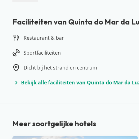
Meer over Algarve
De Algarve is de meest zuidelijke regio van Portugal 
Faciliteiten van Quinta do Mar da L
De vele goudgele stranden, de indrukwekkende rotsfor
veel vakantiegangers hier graag neerstrijken! Je vakan
Restaurant & bar
slechts drie uur vliegen ligt. Vanuit hier kun je gema
zoals Lagos, Albufeira of Carvoeiro. Wist je dat de Al
Sportfaciliteiten
ontdek de talloze verborgen baaitjes & stranden in he
Dicht bij het strand en centrum
Bekijk alle faciliteiten van Quinta do Mar da Lu
Meer soortgelijke hotels