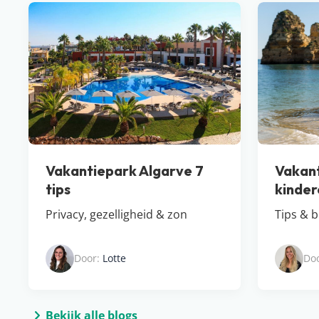
Vakantiepark Algarve 7
Vakant
tips
kinder
Privacy, gezelligheid & zon
Tips & 
Door:
Lotte
Do
Bekijk alle blogs