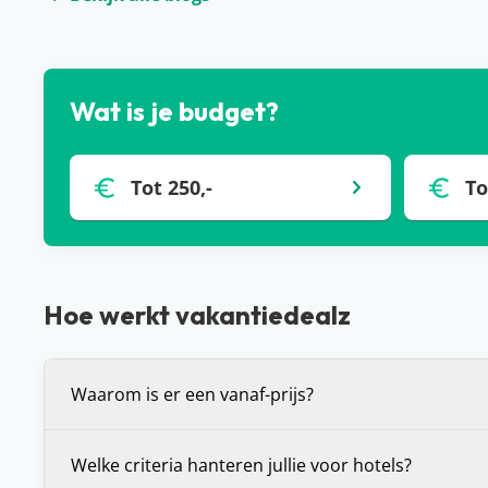
Wat is je budget?
Tot 250,-
To
Hoe werkt vakantiedealz
Waarom is er een vanaf-prijs?
De vanaf-prijs die wij communiceren bij deals, is 
Welke criteria hanteren jullie voor hotels?
prijs voor de vakantie die je voor je ziet. Dit is (in 