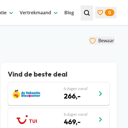
tie
Vertrekmaand
Blog
0
Zoek bijv. een beste
Bekijk favori
Bewaar
Vind de beste deal
6 dagen vanaf
266,-
8 dagen vanaf
469,-