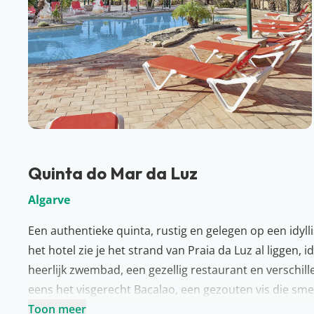
Quinta do Mar da Luz
Algarve
Een authentieke quinta, rustig en gelegen op een idyll
het hotel zie je het strand van Praia da Luz al liggen, 
heerlijk zwembad, een gezellig restaurant en verschille
eens het visgerecht Bacalao, een gezouten vis die smel
dan een auto en ontdek de verborgen parels van dez
Toon meer