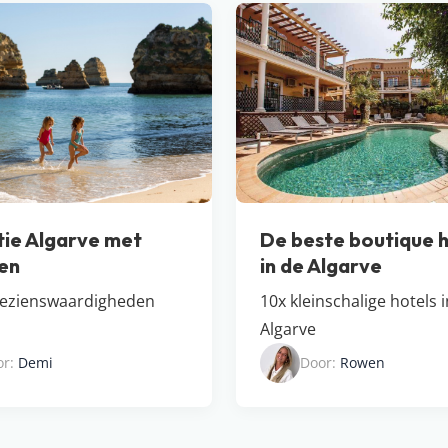
ie Algarve met
De beste boutique h
en
in de Algarve
bezienswaardigheden
10x kleinschalige hotels 
Algarve
or:
Demi
Door:
Rowen