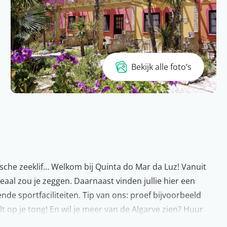
Bekijk alle foto’s
ische zeeklif… Welkom bij Quinta do Mar da Luz! Vanuit
ideaal zou je zeggen. Daarnaast vinden jullie hier een
nde sportfaciliteiten. Tip van ons: proef bijvoorbeeld
t op je tong! En wil je meer van de Algarve zien? Huur
e prachtge omgeving!