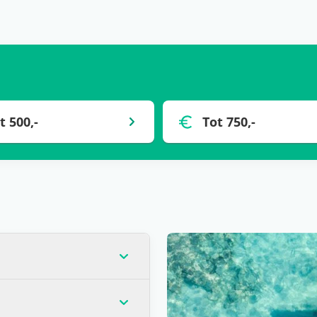
t 500,-
Tot 750,-
op dat moment de laagste
veel gevallen) voor één