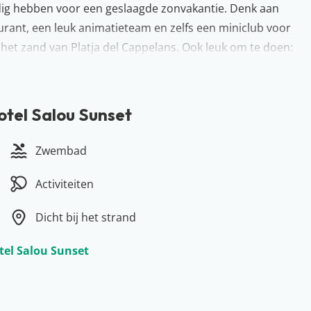
 nodig hebben voor een geslaagde zonvakantie. Denk aan
urant, een leuk animatieteam en zelfs een miniclub voor
n het zand van Platja del Cappelans. Ook leuk om te doen:
e boulevard van Llevant Beach. Hier worden regelmatig
n!
otel Salou Sunset
Zwembad
Activiteiten
Dicht bij het strand
otel Salou Sunset