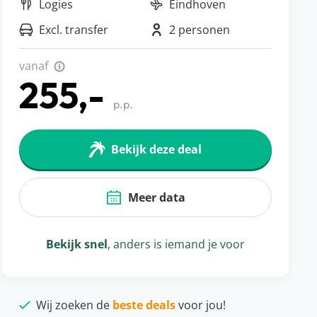
Logies
Eindhoven
Excl. transfer
2 personen
vanaf
255,-
p.p.
Bekijk deze deal
Meer data
Bekijk snel
, anders is iemand je voor
Wij zoeken de
beste deals
voor jou!