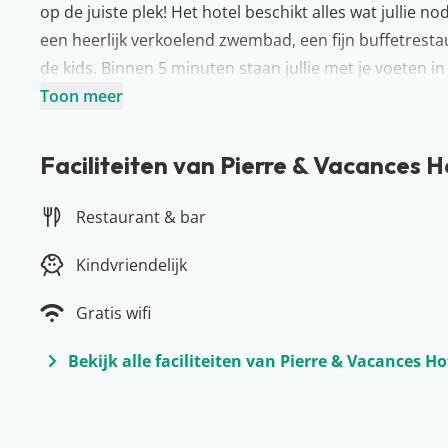
op de juiste plek! Het hotel beschikt alles wat jullie
een heerlijk verkoelend zwembad, een fijn buffetresta
de kids. Binnen 5 minuten staan jullie met je voeten i
breng een bezoekje aan de lichtgevende fontein aan d
Toon meer
shows gegeven door middel van muziek en laserlichte
Faciliteiten van Pierre & Vacances H
Restaurant & bar
Kindvriendelijk
Gratis wifi
Bekijk alle faciliteiten van Pierre & Vacances H