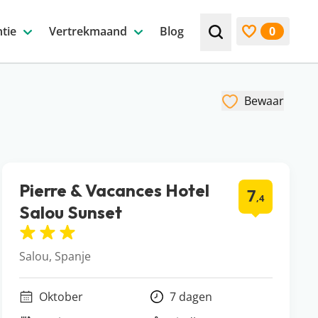
tie
Vertrekmaand
Blog
0
Zoek bijv. een beste
Bekijk favori
Bewaar
Pierre & Vacances Hotel
7
,4
Salou Sunset
Salou, Spanje
Oktober
7 dagen