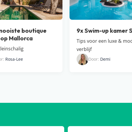
mooiste boutique
9x Swim-up kamer 
 op Mallorca
Tips voor een luxe & mo
leinschalig
verblijf
or:
Rosa-Lee
Door:
Demi