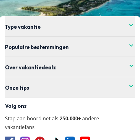
de meest actuele vanaf-prijs kun je het beste
doorklikken naar de aanbieder waar je je vakantie
wil boeken.
Type vakantie
Populaire bestemmingen
Over vakantiedealz
Onze tips
Volg ons
Stap aan boord net als
250.000+
andere
vakantiefans