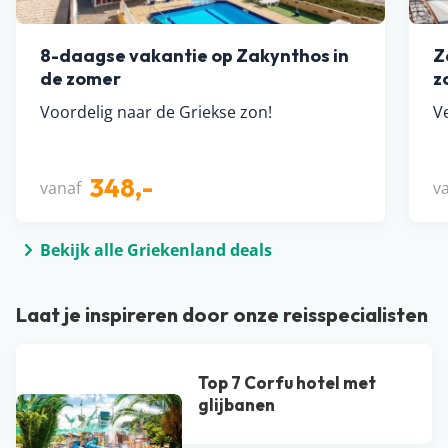
8-daagse vakantie op Zakynthos in
Z
de zomer
z
Voordelig naar de Griekse zon!
Ve
348,-
vanaf
v
Bekijk alle Griekenland deals
Laat je inspireren door onze reisspecialisten
Top 7 Corfu hotel met
glijbanen