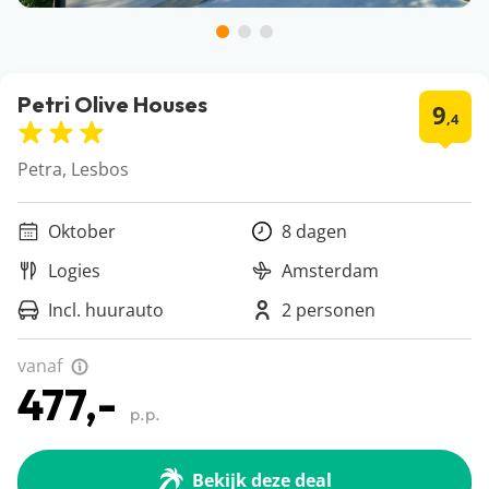
Petri Olive Houses
9
,4
Petra, Lesbos
Oktober
8 dagen
Logies
Amsterdam
Incl. huurauto
2 personen
vanaf
477,-
p.p.
Bekijk deze deal