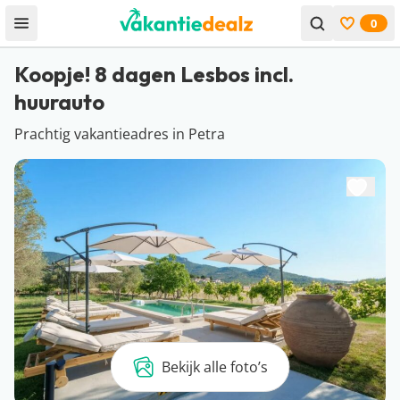
0
Open menu
Bekijk f
Koopje! 8 dagen Lesbos incl.
huurauto
Prachtig vakantieadres in Petra
Bekijk alle foto’s