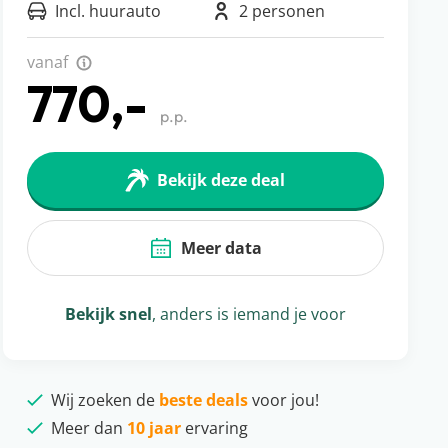
Incl. huurauto
2 personen
vanaf
770,-
p.p.
Bekijk deze deal
Meer data
Bekijk snel
, anders is iemand je voor
Wij zoeken de
beste deals
voor jou!
Meer dan
10 jaar
ervaring