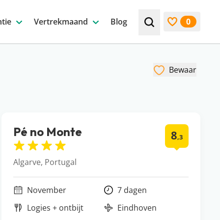
tie
Vertrekmaand
Blog
0
Zoek bijv. een beste
Bekijk favori
Bewaar
Pé no Monte
8
,3
Algarve, Portugal
November
7 dagen
Logies + ontbijt
Eindhoven