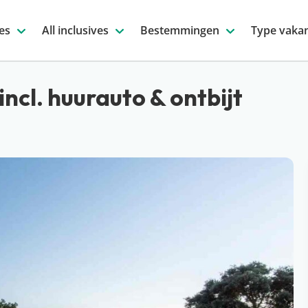
es
All inclusives
Bestemmingen
Type vakan
incl. huurauto & ontbijt