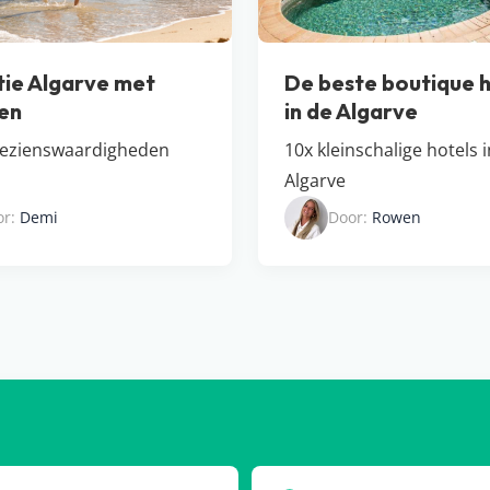
ie Algarve met
De beste boutique h
en
in de Algarve
bezienswaardigheden
10x kleinschalige hotels 
Algarve
or:
Demi
Door:
Rowen