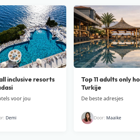
ll inclusive resorts
Top 11 adults only ho
adasi
Turkije
tels voor jou
De beste adresjes
or:
Demi
Door:
Maaike