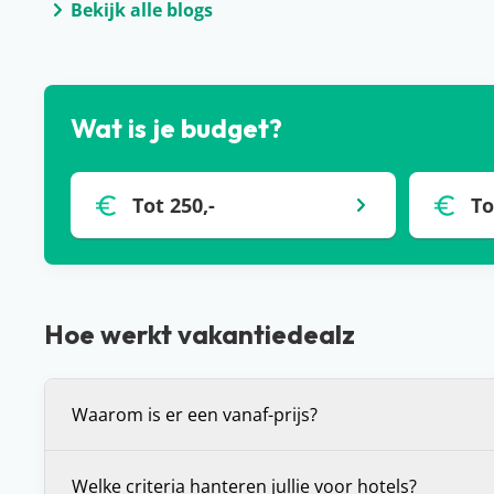
Bekijk alle blogs
Wat is je budget?
Tot 250,-
To
Hoe werkt vakantiedealz
Waarom is er een vanaf-prijs?
De vanaf-prijs die wij communiceren bij deals, is 
Welke criteria hanteren jullie voor hotels?