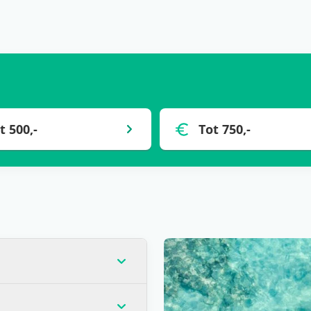
t 500,-
Tot 750,-
op dat moment de laagste