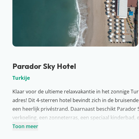
Parador Sky Hotel
Turkije
Klaar voor de ultieme relaxvakantie in het zonnige Turk
adres! Dit 4-sterren hotel bevindt zich in de bruisend
een heerlijk privéstrand. Daarnaast beschikt Parador
verkoeling, een zonneterras, een speciaal kinderbad,
prachtig panoramisch uitzicht!), een rooftopbar en wat s
Toon meer
gratis gebruik maken van WiFi. Ga jij vakantie vieren b