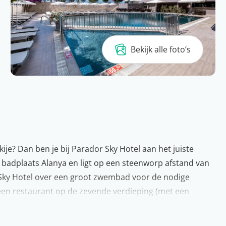
Bekijk alle foto’s
ije? Dan ben je bij Parador Sky Hotel aan het juiste
e badplaats Alanya en ligt op een steenworp afstand van
 Sky Hotel over een groot zwembad voor de nodige
 een restaurant op de zevende verdieping (met een
port- en spelfaciliteiten. Ook kun je tijdens je verblijf
ij Parador Sky Hotel?