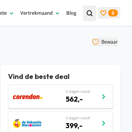
tie
Vertrekmaand
Blog
0
Zoek bijv. een beste
Bekijk favori
Bewaar
Vind de beste deal
6 dagen vanaf
562,-
6 dagen vanaf
399,-