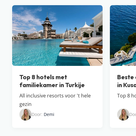
Top 8 hotels met
Beste a
familiekamer in Turkije
in Kus
All inclusive resorts voor 't hele
Top 8 ho
gezin
Door:
Demi
Do