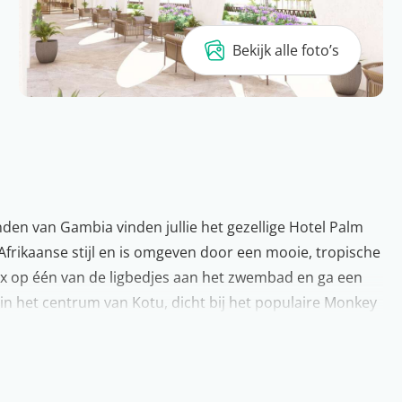
Bekijk alle foto’s
den van Gambia vinden jullie het gezellige Hotel Palm
Afrikaanse stijl en is omgeven door een mooie, tropische
lax op één van de ligbedjes aan het zwembad en ga een
t in het centrum van Kotu, dicht bij het populaire Monkey
-la-carterestaurant als een BBQ restaurant. Proef de
en vakantie naar dit zonnige vakantieland.