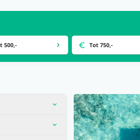
t 500,-
Tot 750,-
op dat moment de laagste
veel gevallen) voor één
andere wensen? Zoals
llen verblijven? Is het