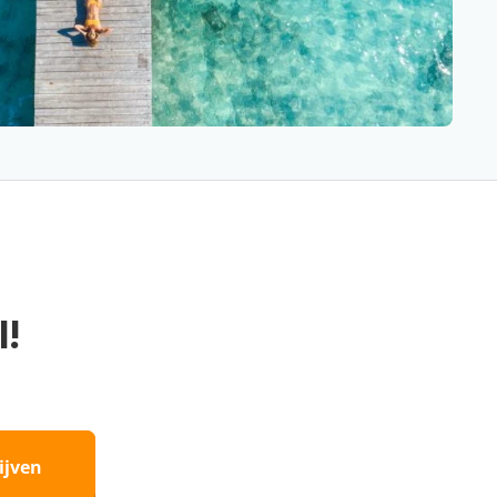
l!
ijven