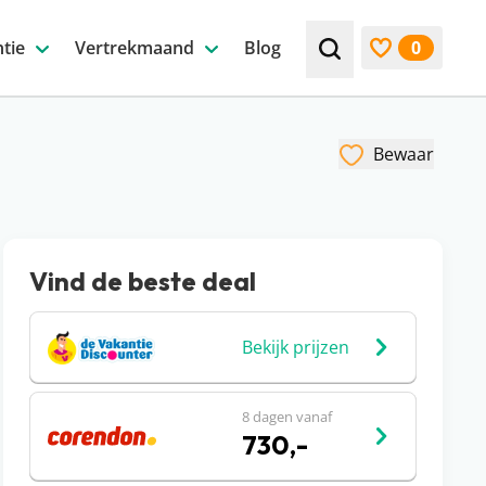
tie
Vertrekmaand
Blog
0
Zoek bijv. een beste
Bekijk favori
Bewaar
Vind de beste deal
Bekijk prijzen
8 dagen vanaf
730,-