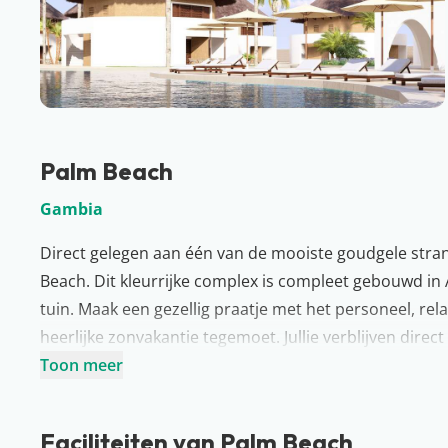
Palm Beach
Gambia
Direct gelegen aan één van de mooiste goudgele stran
Beach. Dit kleurrijke complex is compleet gebouwd in 
tuin. Maak een gezellig praatje met het personeel, re
heerlijke zonvakantie tegemoet. Jullie verblijven direc
Park en Kololi. Het complex beschikt over zowel een à
Toon meer
lokale specialiteiten en geniet met volle teugen van e
Faciliteiten van Palm Beach