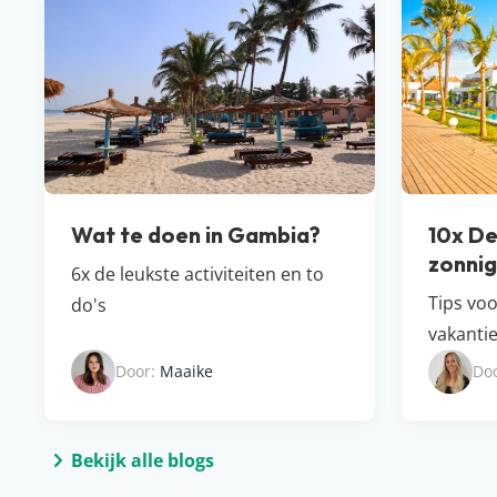
Wat te doen in Gambia?
10x De
zonni
6x de leukste activiteiten en to
Tips vo
do's
vakanti
Door:
Maaike
Do
Bekijk alle blogs