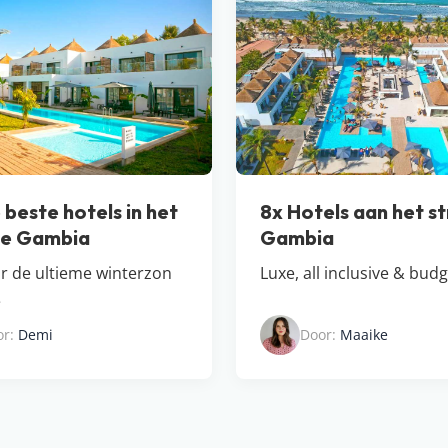
 beste hotels in het
8x Hotels aan het st
ge Gambia
Gambia
or de ultieme winterzon
Luxe, all inclusive & bud
e
or:
Demi
Door:
Maaike