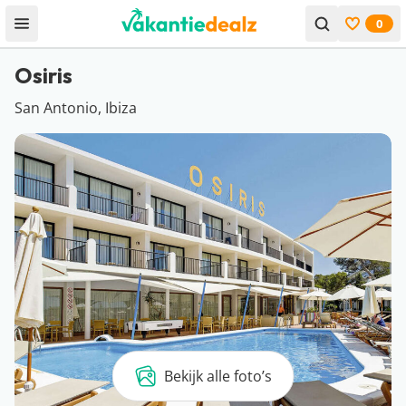
0
Open menu
Bekijk f
Osiris
San Antonio, Ibiza
Bekijk alle foto’s