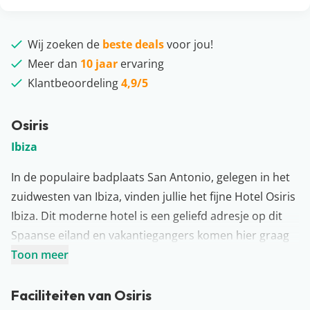
Wij zoeken de
beste deals
voor jou!
Meer dan
10 jaar
ervaring
Klantbeoordeling
4,9/5
Osiris
Ibiza
In de populaire badplaats San Antonio, gelegen in het
zuidwesten van Ibiza, vinden jullie het fijne Hotel Osiris
Ibiza. Dit moderne hotel is een geliefd adresje op dit
Spaanse eiland en vakantiegangers komen hier graag
nog eens terug. Zou dat door de goede locatie of door
Toon meer
het vriendelijke personeel komen? Hoe dan ook, jullie
gaan een heerlijke vakantie tegemoet bij het moderne
Faciliteiten van Osiris