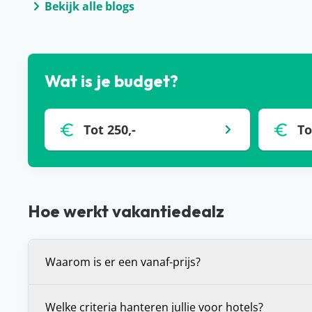
Bekijk alle blogs
Wat is je budget?
Tot 250,-
To
Hoe werkt vakantiedealz
Waarom is er een vanaf-prijs?
De vanaf-prijs die wij communiceren bij deals, is 
Welke criteria hanteren jullie voor hotels?