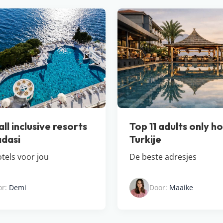
ll inclusive resorts
Top 11 adults only ho
adasi
Turkije
tels voor jou
De beste adresjes
or:
Demi
Door:
Maaike