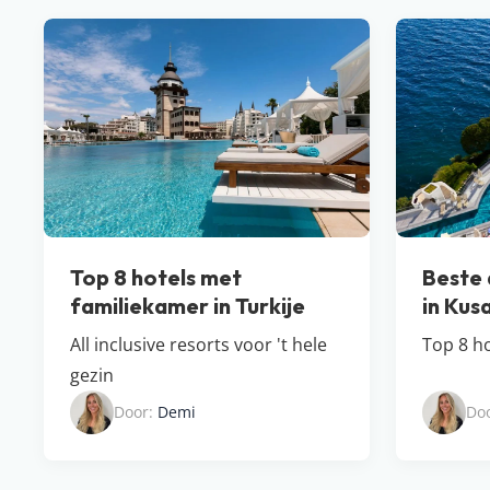
Top 8 hotels met
Beste a
familiekamer in Turkije
in Kus
All inclusive resorts voor 't hele
Top 8 ho
gezin
Door:
Demi
Do