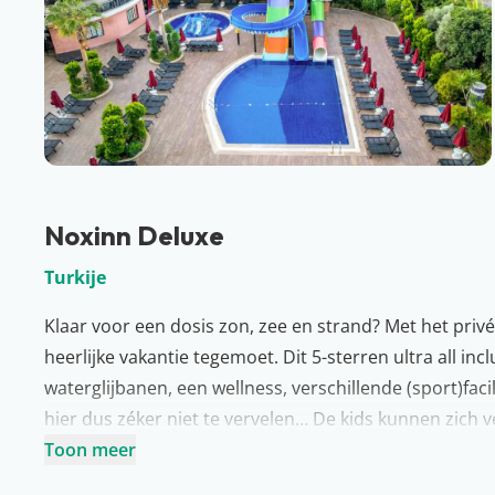
Noxinn Deluxe
Turkije
Klaar voor een dosis zon, zee en strand? Met het privé
heerlijke vakantie tegemoet. Dit 5-sterren ultra all i
waterglijbanen, een wellness, verschillende (sport)facil
hier dus zéker niet te vervelen… De kids kunnen zich v
speeltuin. En ’s avonds? Dan sluiten jullie de dag nat
Toon meer
Wat is dit genieten!