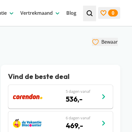
tie
Vertrekmaand
Blog
0
Zoek bijv. een beste
Bekijk favori
Bewaar
Vind de beste deal
5 dagen vanaf
536,-
6 dagen vanaf
469,-