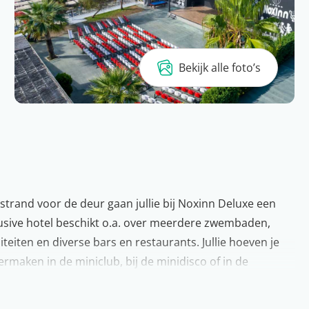
Bekijk alle foto’s
strand voor de deur gaan jullie bij Noxinn Deluxe een
nclusive hotel beschikt o.a. over meerdere zwembaden,
iteiten en diverse bars en restaurants. Jullie hoeven je
ermaken in de miniclub, bij de minidisco of in de
uurlijk af met livemuziek en de prachtige zonsondergang.