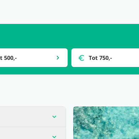
t 500,-
Tot 750,-
op dat moment de laagste