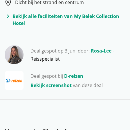
Dicht bij het strand en centrum
resorts weten vele Nederlandse vakantiegangers dit
zonnige oord ieder jaar weer te vinden. En dat is
Bekijk alle faciliteiten van My Belek Collection
natuurlijk niet voor niets… Turkije staat dan ook met
Hotel
stipt op nummer één als het gaat om volledig
verzorgde all inclusive vakanties. Voor een heel fijn
prijsje kun je hier onbeperkt vakantie vieren in een luxe
Deal gespot op 3 juni door:
Rosa-Lee
-
hotel of resort, dat vaak barst van de faciliteiten (zoals
Reisspecialist
een waterpark, een luxe SPA of veel sportfaciliteiten).
De populairste badplaatsen van Turkije zijn Antalya,
Deal gespot bij
D-reizen
Side, Belek, Bodrum, Kusadasi en Marmaris. Dus of je
nu met het hele gezin of lekker met z’n tweetjes naar
Bekijk screenshot
van deze deal
de zon wil vertrekken, in Turkije ben je altijd aan het
juiste adres!