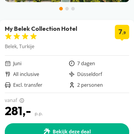
My Belek Collection Hotel
7
,9
Belek, Turkije
Juni
7 dagen
All inclusive
Düsseldorf
Excl. transfer
2 personen
vanaf
281,-
p.p.
Bekijk deze deal