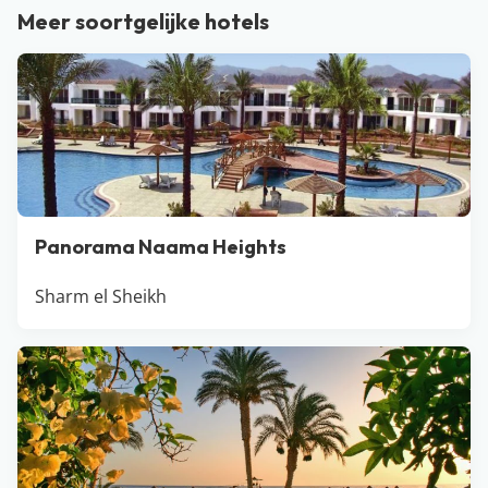
Meer soortgelijke hotels
verkoeling kan zeker geen kwaad. Onze favoriete
reisperiode voor een vakantie naar Hurghada? Het
voor- en najaar!
Panorama Naama Heights
Sharm el Sheikh