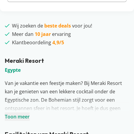
Wij zoeken de
beste deals
voor jou!
Meer dan
10 jaar
ervaring
Klantbeoordeling
4,9/5
Meraki Resort
Egypte
Van je vakantie een feestje maken? Bij Meraki Resort
kan je genieten van een lekkere cocktail onder de
Egyptische zon. De Bohemian stijl zorgt voor een
ontspannen sfeer in het resort. Je hoeft je dus geen
zorgen te maken, het is vakantie! Het fonkelblauwe
Toon meer
zwembad is omringd door stijlvolle ligbedden en
palmbomen, een goede plek om leuke foto’s te maken.