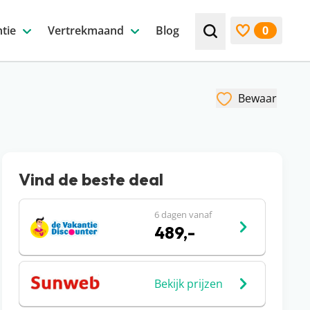
tie
Vertrekmaand
Blog
0
Zoek bijv. een beste
Bekijk favori
Bewaar
Vind de beste deal
6 dagen vanaf
489,-
Bekijk prijzen