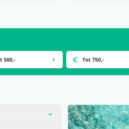
t 500,-
Tot 750,-
op dat moment de laagste