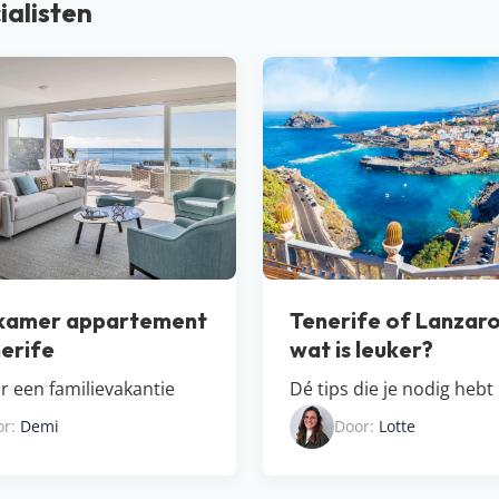
ialisten
-kamer appartement
Tenerife of Lanzaro
erife
wat is leuker?
r een familievakantie
Dé tips die je nodig hebt
or:
Demi
Door:
Lotte