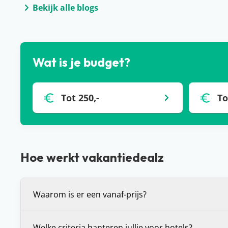
Bekijk alle blogs
Wat is je budget?
Tot 250,-
To
Hoe werkt vakantiedealz
Waarom is er een vanaf-prijs?
De vanaf-prijs die wij communiceren bij deals, is 
Welke criteria hanteren jullie voor hotels?