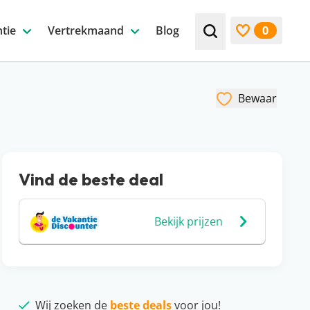
tie
Vertrekmaand
Blog
0
Zoek bijv. een beste
Bekijk favori
Bewaar
Vind de beste deal
Bekijk prijzen
Wij zoeken de
beste deals
voor jou!