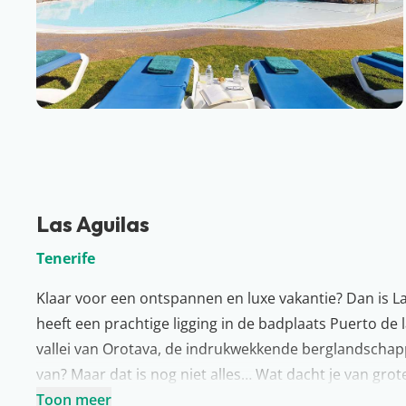
Las Aguilas
Tenerife
Klaar voor een ontspannen en luxe vakantie? Dan is Las
heeft een prachtige ligging in de badplaats Puerto de 
vallei van Orotava, de indrukwekkende berglandschappe
van? Maar dat is nog niet alles… Wat dacht je van grot
die koffer maar alvast in!
Toon meer