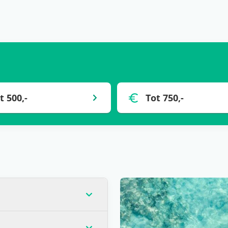
t 500,-
Tot 750,-
op dat moment de laagste