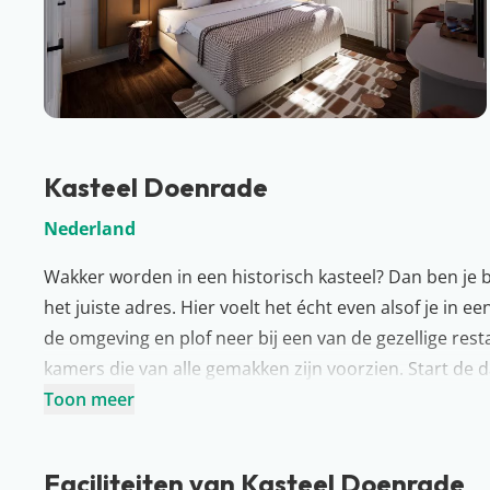
Kasteel Doenrade
Nederland
Wakker worden in een historisch kasteel? Dan ben je 
het juiste adres. Hier voelt het écht even alsof je in
de omgeving en plof neer bij een van de gezellige resta
kamers die van alle gemakken zijn voorzien. Start de d
kopje koffie op het ruime buitenterras. Wie neem jij m
Toon meer
Meer over Limburg
Onze meest zuidelijke provincie: Limburg. Deze pracht
Faciliteiten van Kasteel Doenrade