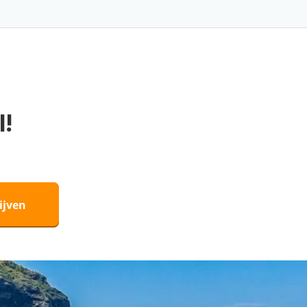
l!
ijven