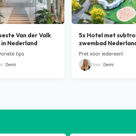
beste Van der Valk
5x Hotel met subtro
s in Nederland
zwembad Nederlan
oriete tips
Pret voor iedereen!
or:
Demi
Door:
Demi