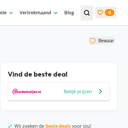
tie
Vertrekmaand
Blog
0
Zoek bijv. een beste
Bekijk favori
Bewaar
Vind de beste deal
Bekijk prijzen
Wij zoeken de
beste deals
voor jou!