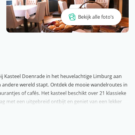
Bekijk alle foto’s
bij Kasteel Doenrade in het heuvelachtige Limburg aan
 een andere wereld stapt. Ontdek de mooie wandelroutes in
urantjes of cafés. Het kasteel beschikt over 21 klassieke
ag met een uitgebreid ontbijt en geniet van een lekker
ee naar dit romantische verblijf?
ige provincie heeft alles om geweldig vakantie te kunnen