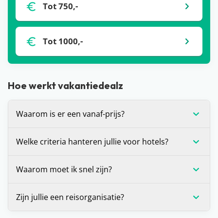
Tot 750,-
Tot 1000,-
Hoe werkt vakantiedealz
Waarom is er een vanaf-prijs?
De vanaf-prijs die wij communiceren bij deals, is
Welke criteria hanteren jullie voor hotels?
op dat moment de laagste prijs voor de vakantie
die je voor je ziet. Dit is (in veel gevallen) voor één
Wij stellen onszelf altijd de vraag: zou je hier zelf
Waarom moet ik snel zijn?
bepaalde vertrekdatum of vertrekperiode. Heb je
willen verblijven? Is het antwoord ‘ja’? Dan
andere wensen? Zoals een andere vertrekdatum,
promoten we dit hotel graag op de site. Daarnaast
Voor alle deals die wij spotten geldt: OP=OP. We
Zijn jullie een reisorganisatie?
ander aantal dagen of een andere airport, dan kan
houden we er altijd rekening mee dat een hotel
hebben helaas geen inzage in de
het zijn dat de prijs verandert.
minimaal beoordeeld is met een 7.
boekingssystemen van reisorganisaties, waardoor
Dat ligt een beetje aan je definitie, maar strikt