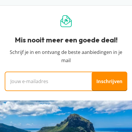
De prijzen die je op een hotelpagina ziet, worden
we niet kunnen zien hoeveel plekken er nog
genomen niet. Vakantiedealz organiseert zelf geen
één keer per 24 uur automatisch opgehaald bij
beschikbaar zijn voor die prijs. Zie je dat de prijs is
reizen en bemiddelt hier ook niet in. Wij helpen je
onze partners. Het kan zijn dat binnen de 24 uur
gestegen of dat de vakantie niet meer beschikbaar
alleen de pareltjes te vinden tussen het enorme
de prijs verandert. Dit kan hoger of lager zijn,
is? Dan is de deal inmiddels verlopen en was
aanbod van allerlei reisorganisaties, zodat jij een
Mis nooit meer een goede deal!
helaas hebben wij daar geen controle over. Voor
iemand anders je helaas voor.
goedkope vakantie kunt boeken. We zijn
de meest actuele vanaf-prijs kun je het beste
onafhankelijk en dus niet aangesloten bij
Schrijf je in en ontvang de beste aanbiedingen in je
doorklikken naar de aanbieder waar je je vakantie
specifieke reisorganisaties.
mail
wil boeken.
E-mailadres
Inschrijven