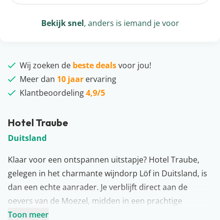
Bekijk snel
, anders is iemand je voor
Wij zoeken de
beste deals
voor jou!
Meer dan
10 jaar
ervaring
Klantbeoordeling
4,9/5
Hotel Traube
Duitsland
Klaar voor een ontspannen uitstapje? Hotel Traube,
gelegen in het charmante wijndorp Löf in Duitsland, is
dan een echte aanrader. Je verblijft direct aan de
oevers van de Moezel, midden in een prachtige
omgeving. Het gebied staat bekend om de kleine
Toon meer