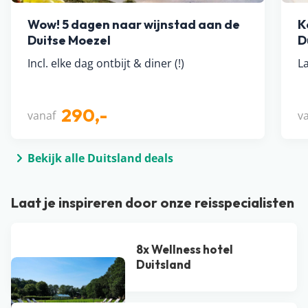
Wow! 5 dagen naar wijnstad aan de
K
Duitse Moezel
D
Incl. elke dag ontbijt & diner (!)
L
290,-
vanaf
v
Bekijk alle Duitsland deals
Laat je inspireren door onze reisspecialisten
8x Wellness hotel
Duitsland