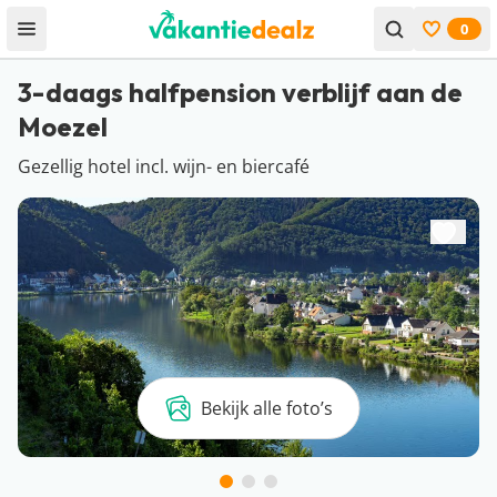
0
Open menu
Bekijk f
3-daags halfpension verblijf aan de
Moezel
Gezellig hotel incl. wijn- en biercafé
Bekijk alle foto’s