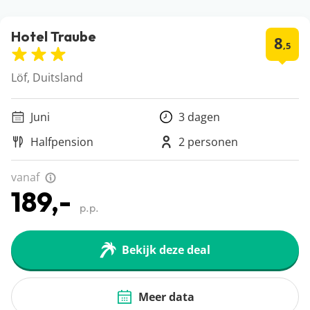
Hotel Traube
8
,5
Löf, Duitsland
Juni
3 dagen
Halfpension
2 personen
vanaf
189,-
p.p.
Bekijk deze deal
Meer data