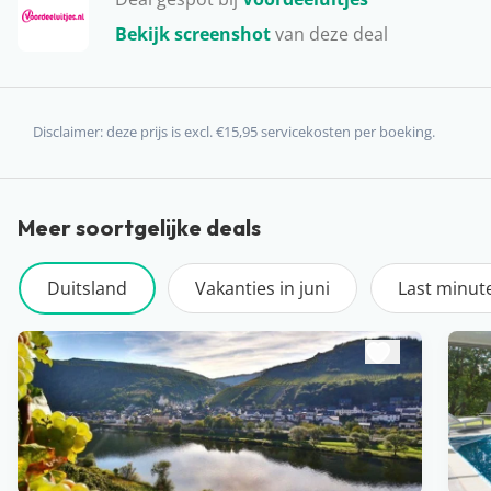
te bezoeken en onderweg te stoppen bij de kastelen en
Bekijk screenshot
van deze deal
vulkanen. Duitsland heeft dus genoeg te bieden voor
een leuke vakantie! Brengen jullie binnenkort een
bezoekje aan het veelzijdige Duitsland?
Disclaimer: deze prijs is excl. €15,95 servicekosten per boeking.
Meer soortgelijke deals
Duitsland
Vakanties in juni
Last minut