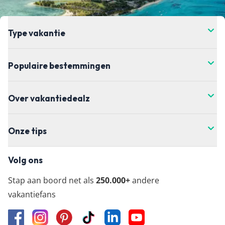
de meest actuele vanaf-prijs kun je het beste
doorklikken naar de aanbieder waar je je vakantie
wil boeken.
Type vakantie
Populaire bestemmingen
Over vakantiedealz
Onze tips
Volg ons
Stap aan boord net als
250.000+
andere
vakantiefans