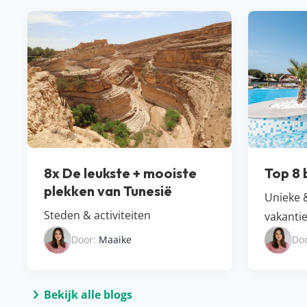
8x De leukste + mooiste
Top 8 
plekken van Tunesië
Unieke &
Steden & activiteiten
vakanti
Door:
Maaike
Do
Bekijk alle blogs