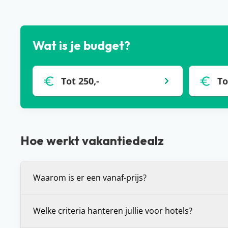
Wat is je budget?
Tot 250,-
To
Hoe werkt vakantiedealz
Waarom is er een vanaf-prijs?
De vanaf-prijs die wij communiceren bij deals, is 
Welke criteria hanteren jullie voor hotels?
prijs voor de vakantie die je voor je ziet. Dit is (in 