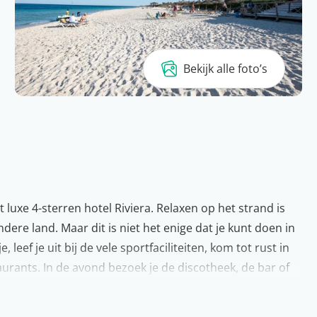
Bekijk alle foto’s
 luxe 4-sterren hotel Riviera. Relaxen op het strand is
dere land. Maar dit is niet het enige dat je kunt doen in
, leef je uit bij de vele sportfaciliteiten, kom tot rust in
aurants. In de avond bezoek je de discotheek, de bar of
kamer. Als dat geen vakantie is…