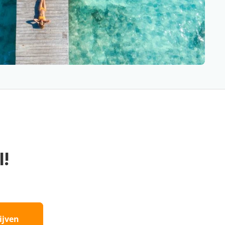
l!
ijven