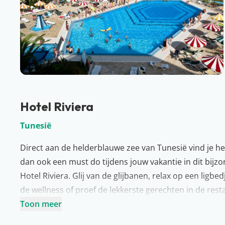
Hotel Riviera
Tunesië
Direct aan de helderblauwe zee van Tunesië vind je het
dan ook een must do tijdens jouw vakantie in dit bijzon
Hotel Riviera. Glij van de glijbanen, relax op een ligbedje
de wellness of proef de lekkerste gerechten in de rest
ga je voor een heerlijke nachtrust in je comfortabele 
Toon meer
Meer over Tunesië