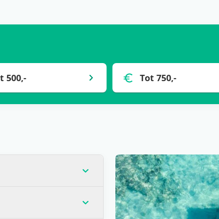
t 500,-
Tot 750,-
op dat moment de laagste
veel gevallen) voor één