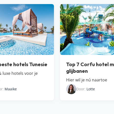
beste hotels Tunesie
Top 7 Corfu hotel 
glijbanen
 luxe hotels voor je
Hier wil je nú naartoe
e
or:
Maaike
Door:
Lotte