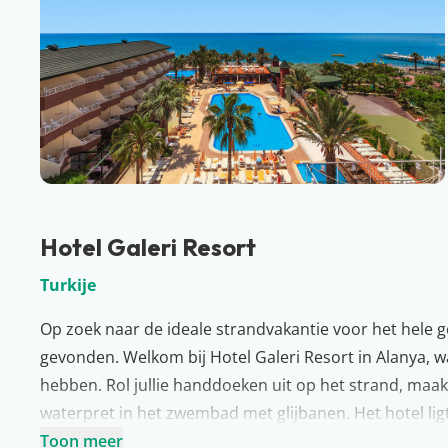
Hotel Galeri Resort
Turkije
Op zoek naar de ideale strandvakantie voor het hele ge
gevonden. Welkom bij Hotel Galeri Resort in Alanya, 
hebben. Rol jullie handdoeken uit op het strand, maak 
waterpret in het zwembad met glijbanen. Het hotel lig
waar jullie souvernirs voor het thuisfront kunnen scor
Toon meer