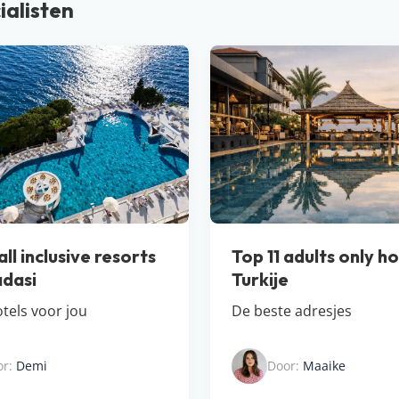
ialisten
ll inclusive resorts
Top 11 adults only ho
adasi
Turkije
tels voor jou
De beste adresjes
or:
Demi
Door:
Maaike