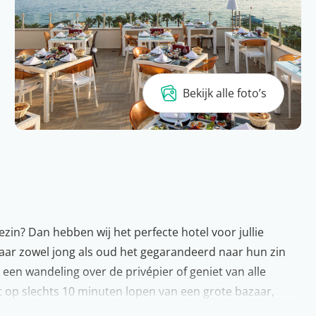
Bekijk alle foto’s
zin? Dan hebben wij het perfecte hotel voor jullie
waar zowel jong als oud het gegarandeerd naar hun zin
een wandeling over de privépier of geniet van alle
t op slechts 10 minuten lopen van een grote bazaar,
en. De ruime kamers zijn netjes ingericht en voorzien