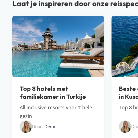
Laat je inspireren door onze reisspec
Top 8 hotels met
Beste a
familiekamer in Turkije
in Kus
All inclusive resorts voor 't hele
Top 8 ho
gezin
Door:
Demi
Do