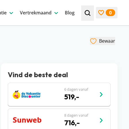
tie
Vertrekmaand
Blog
0
Zoek bijv. een beste
Bekijk favori
Bewaar
Vind de beste deal
6 dagen vanaf
519,-
8 dagen vanaf
716,-