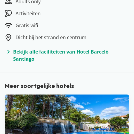
Adults only
Zin in zon, zee en strand? Kies dan voor een heerlijke
vakantie op Tenerife! Dit Canarische Eiland heeft een
Activiteiten
groot hoogtepunt (letterlijk en figuurlijk): namelijk de
Gratis wifi
Teide. Met de kabelbaan kan je naar boven, maar als je
Dicht bij het strand en centrum
dat toch te eng vindt kun je ook beneden genieten van
een prachtige omgeving. Het eiland kent vele
Bekijk alle faciliteiten van Hotel Barceló
kustplaatsen zoals Playa de las Americas, Puerto de la
Santiago
Cruz en Costa Adeje. Hier vind je niet alleen prachtige
hotels, maar ook leuke restaurants en winkels. Met een
gemiddelde temperatuur van 22 graden in de winter
Meer soortgelijke hotels
en 30 in de zomer, is Tenerife het hele jaar door een
perfecte keuze!