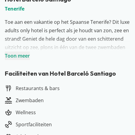
Tenerife
Toe aan een vakantie op het Spaanse Tenerife? Dit luxe
adults only hotel is perfect als je houdt van zon, zee en
strand! Geniet de hele dag door van een schitterend
uitzicht op zee, plons in één van de twee zwembaden
of daag elkaar uit voor een potje tennis, biljart of een
Toon meer
andere sportactiviteit. Hotel Barceló Santiago ligt op
loopafstand van zowel het strand als het centrum van
Faciliteiten van Hotel Barceló Santiago
Puerto Santiago. Hier vind je meerdere gezellige
Restaurants & bars
winkels en lekkere restaurants. Maar ook een diner in
het hotel is ook echt de moeite waard. Geniet van het
Zwembaden
schitterende uitzicht op zee mét een heerlijk hapje en
Wellness
drankje. De zonsondergang hier vergeet je niet snel
meer…
Sportfaciliteiten
Meer over Tenerife