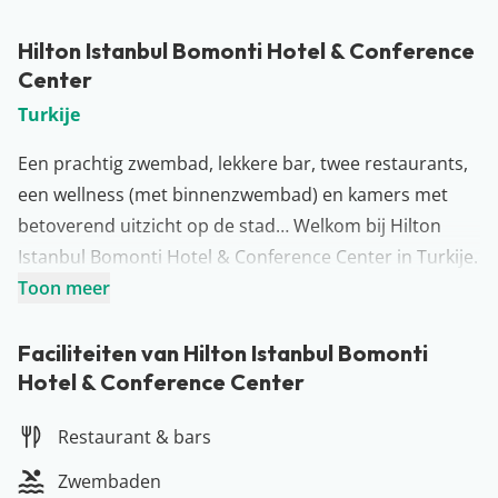
Hilton Istanbul Bomonti Hotel & Conference
Center
Turkije
Een prachtig zwembad, lekkere bar, twee restaurants,
een wellness (met binnenzwembad) en kamers met
betoverend uitzicht op de stad… Welkom bij Hilton
Istanbul Bomonti Hotel & Conference Center in Turkije.
In dit luxe 5* hotel kunnen jullie rekenen op topservice.
Toon meer
Begin de vakantie gelijk goed met een drankje op de
rooftopbar of neem gelijk een verfrissende plons in het
Faciliteiten van Hilton Istanbul Bomonti
Hotel & Conference Center
zwembad. Het zonneterras is daarna de place to be
om van het zonnetje te genieten. Sportliefhebbers zich
Restaurant & bars
uitleven in de fitnessruimte. Het oude centrum is ook
zeker een bezoekje waard. Veel plezier!
Zwembaden