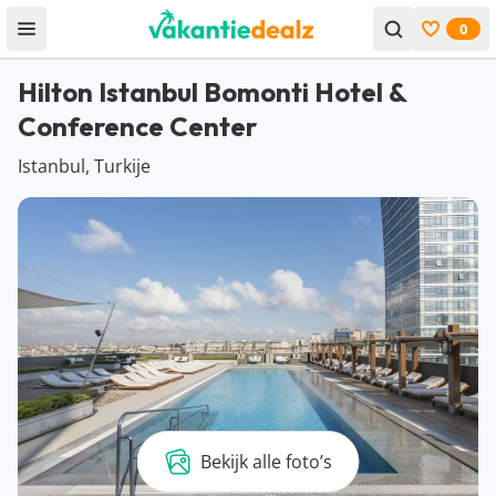
0
Open menu
Bekijk f
Hilton Istanbul Bomonti Hotel &
Conference Center
Istanbul, Turkije
Bekijk alle foto’s