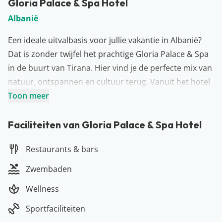
Gloria Palace & Spa Hotel
Albanië
Een ideale uitvalbasis voor jullie vakantie in Albanië?
Dat is zonder twijfel het prachtige Gloria Palace & Spa
in de buurt van Tirana. Hier vind je de perfecte mix van
natuur, ontspannen en cultuur terug. Vanuit het hotel
kunnen jullie heerlijk een dagje relaxen aan het strand
Toon meer
of op ontdekkingstocht langs de mooiste
bezienswaardigheden van Albanië. Gloria Palace & Spa
Faciliteiten van Gloria Palace & Spa Hotel
ligt direct aan zee en daarnaast heeft het hotel ook de
Restaurants & bars
beschikking over meerdere zwembaden. Ultiem
relaxen? Boek dan een heerlijke behandeling in de spa!
Zwembaden
Hier kom je 100% tot rust…
Wellness
Meer over Albanië
Strand, natuur & cultuurliefhebbers opgelet… Wij
Sportfaciliteiten
hebben de perfecte vakantiebestemming voor jou