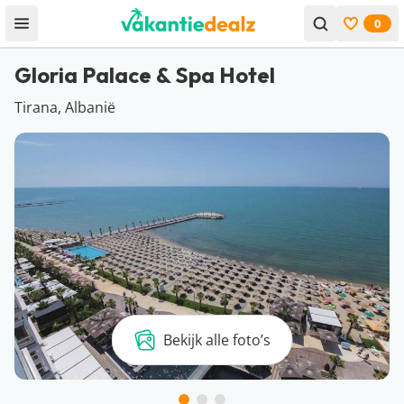
0
Open menu
Bekijk f
Gloria Palace & Spa Hotel
Tirana, Albanië
Bekijk alle foto’s