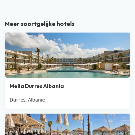
door al het moois wat deze stad te bieden heeft. Ook is
The Blue Eye zeker iets om aan je to-do list toe te
voegen. Zoals je leest is er genoeg te beleven in
Meer soortgelijke hotels
Albanië. Laat die fantastische vakantie maar komen!
Melia Durres Albania
Durres, Albanië