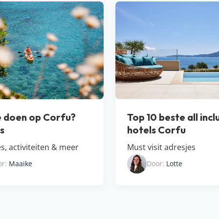
 doen op Corfu?
Top 10 beste all incl
ps
hotels Corfu
s, activiteiten & meer
Must visit adresjes
or:
Maaike
Door:
Lotte