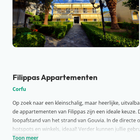
Filippas Appartementen
Corfu
Op zoek naar een kleinschalig, maar heerlijke, uitvalba
de appartementen van Filippas zijn een ideale keuze. 
loopafstand van het strand van Gouvia. In de directe o
hotspots en winkels, ideaal! Verder kunnen jullie ge
fietsverhuur. Ook een foto naar huis is zo verstuurd, j
Toon meer