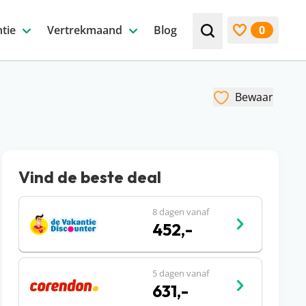
tie
Vertrekmaand
Blog
0
Zoek bijv. een beste
Bekijk favori
Bewaar
Vind de beste deal
8 dagen vanaf
452,-
5 dagen vanaf
631,-