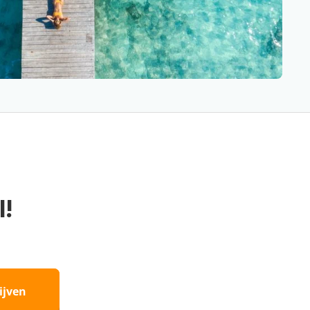
l!
ijven