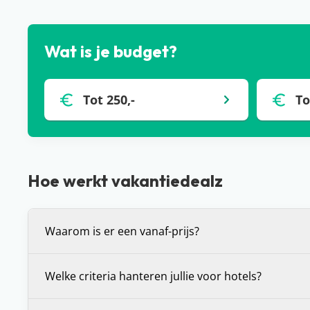
Wat is je budget?
Tot 250,-
To
Hoe werkt vakantiedealz
Waarom is er een vanaf-prijs?
De vanaf-prijs die wij communiceren bij deals, is 
Welke criteria hanteren jullie voor hotels?
prijs voor de vakantie die je voor je ziet. Dit is (in 
bepaalde vertrekdatum of vertrekperiode. Heb je 
Wij stellen onszelf altijd de vraag: zou je hier zelf wi