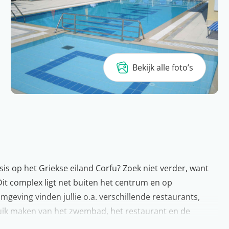
Bekijk alle foto’s
sis op het Griekse eiland Corfu? Zoek niet verder, want
Dit complex ligt net buiten het centrum en op
mgeving vinden jullie o.a. verschillende restaurants,
bruik maken van het zwembad, het restaurant en de
ullie maken namelijk gratis gebruik van de WiFi.