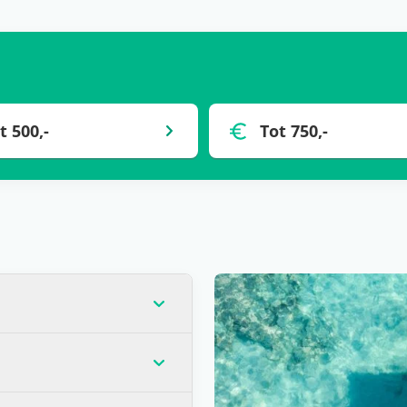
t 500,-
Tot 750,-
op dat moment de laagste
veel gevallen) voor één
andere wensen? Zoals
llen verblijven? Is het