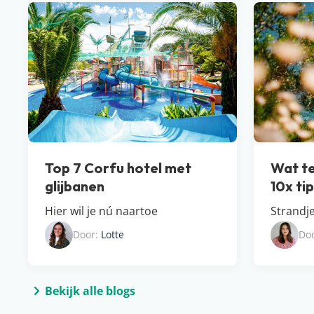
Top 7 Corfu hotel met
Wat te
glijbanen
10x ti
Hier wil je nú naartoe
Strandje
Door:
Lotte
Do
Bekijk alle blogs