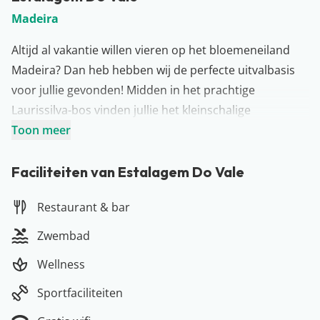
Madeira
Altijd al vakantie willen vieren op het bloemeneiland
Madeira? Dan heb hebben wij de perfecte uitvalbasis
voor jullie gevonden! Midden in het prachtige
Laurissilva-bos vinden jullie het kleinschalige
Estalagem Do Vale. Het hotel beschikt onder andere
Toon meer
over een zwembad, een restaurant, een binnenbar,
een welless én een fitness. Word wakker met het gefluit
Faciliteiten van Estalagem Do Vale
van de vogeltjes en geniet vervolgens van een
Restaurant & bar
uitgebreid ontbijt. Tijd om jullie plannen voor de dag
uit te stippelen… Trek de wandelschoenen maar aan en
Zwembad
ontdek wat het natuurrijke Madeira voor jullie in petto
Wellness
heeft.
Meer over Madeira
Sportfaciliteiten
Een vakantie naar misschien wel het meest exotische