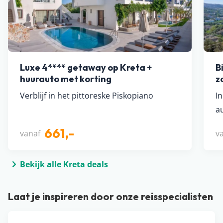
Luxe 4**** getaway op Kreta +
B
huurauto met korting
z
Verblijf in het pittoreske Piskopiano
In
a
661,-
vanaf
v
Bekijk alle Kreta deals
Laat je inspireren door onze reisspecialisten