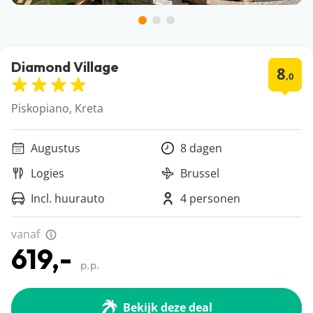
Diamond Village
8
,0
Piskopiano, Kreta
Augustus
8 dagen
Logies
Brussel
Incl. huurauto
4 personen
vanaf
619,-
p.p.
Bekijk deze deal