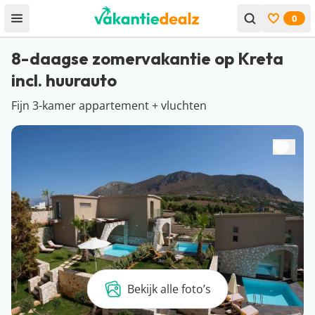
0
Open menu
Bekijk f
8-daagse zomervakantie op Kreta
incl. huurauto
Fijn 3-kamer appartement + vluchten
Bekijk alle foto’s