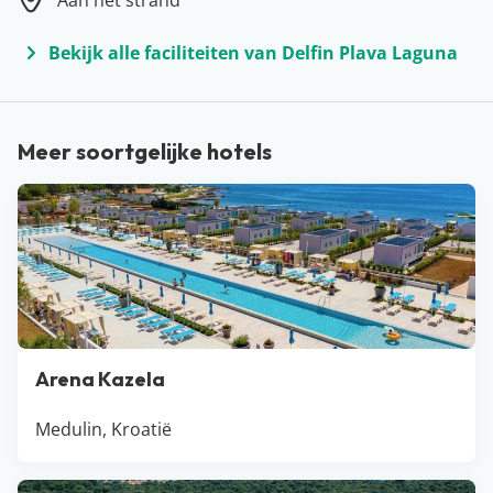
Aan het strand
een stedentrip en bezoek Dubrovnik, Split of Pula. Of
ga eilandhoppen langs de vele mooie eilanden die
Bekijk alle faciliteiten van Delfin Plava Laguna
Kroatië rijk is. Wist je dat Kroatië meer dan 1200
eilanden heeft? Ook voor een ontspannen zon, zee &
strandvakantie ben je in Kroatië overigens aan het
Meer soortgelijke hotels
juiste adres.
Arena Kazela
Medulin, Kroatië