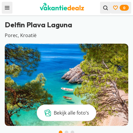
0
Open menu
Bekijk f
Delfin Plava Laguna
Porec, Kroatië
Bekijk alle foto’s