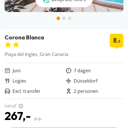
Corona Blanca
8
,2
Playa del Ingles, Gran Canaria
Juni
7 dagen
Logies
Düsseldorf
Excl. transfer
2 personen
vanaf
267,-
p.p.