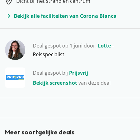
Dicht bij het strand en centrum
een hapje buiten de deur eten? Vergeet dan niet om de
beroemde aardappeltjes met Mojo saus te bestellen.
Bekijk alle faciliteiten van Corona Blanca
Wij dromen er nog steeds van!
Deal gespot op 1 juni door:
Lotte
-
Reisspecialist
Deal gespot bij
Prijsvrij
Bekijk screenshot
van deze deal
Meer soortgelijke deals