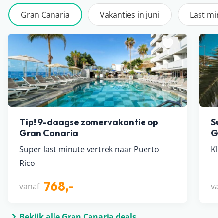
Gran Canaria
Vakanties in juni
Last mi
Tip! 9-daagse zomervakantie op
S
Gran Canaria
G
Super last minute vertrek naar Puerto
Kl
Rico
768,-
vanaf
v
Bekijk alle Gran Canaria deals