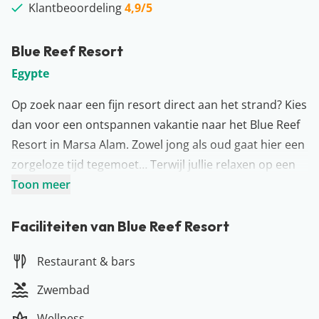
Klantbeoordeling
4,9/5
Blue Reef Resort
Egypte
Op zoek naar een fijn resort direct aan het strand? Kies
dan voor een ontspannen vakantie naar het Blue Reef
Resort in Marsa Alam. Zowel jong als oud gaat hier een
zorgeloze tijd tegemoet… Terwijl jullie relaxen op een
ligbedje aan het zwembad, kunnen de kleine
Toon meer
vakantiegangers zich vermaken in het kinderbadje. Zin
in wat actiefs? Op het resort zijn verschillende sport-
Faciliteiten van Blue Reef Resort
en spelfaciliteiten aanwezig waar jullie aan mee kunnen
Restaurant & bars
doen. Natuurlijk kunnen jullie ook tot rust komen in de
wellness. Het is tenslotte vakantie!
Zwembad
Meer over Marsa Alam
Wellness