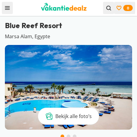
0
Open menu
Bekijk f
Blue Reef Resort
Marsa Alam, Egypte
Bekijk alle foto’s