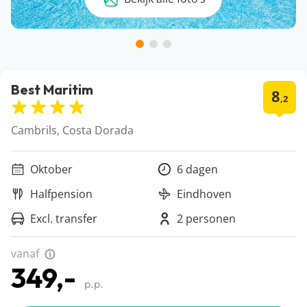
Best Maritim
8
,2
Cambrils, Costa Dorada
Oktober
6 dagen
Halfpension
Eindhoven
Excl. transfer
2 personen
vanaf
349,-
p.p.