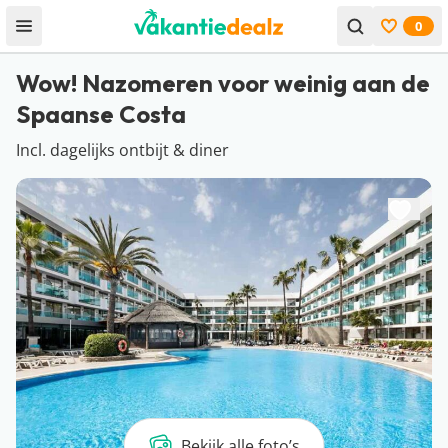
0
Open menu
Bekijk f
Wow! Nazomeren voor weinig aan de
Spaanse Costa
Incl. dagelijks ontbijt & diner
Bekijk alle foto’s