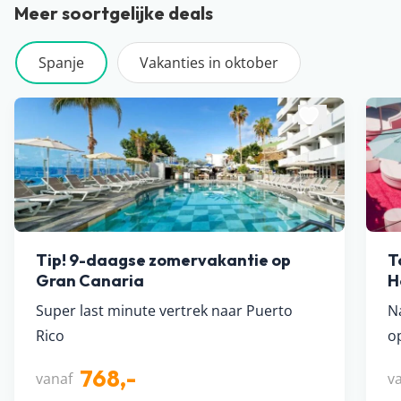
Meer soortgelijke deals
Spanje
Vakanties in oktober
Tip! 9-daagse zomervakantie op
T
Gran Canaria
H
Super last minute vertrek naar Puerto
N
Rico
o
768,-
vanaf
v