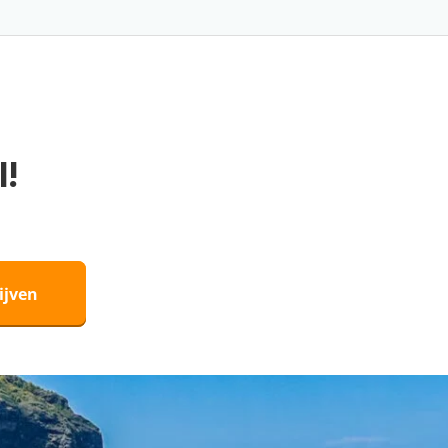
l!
ijven