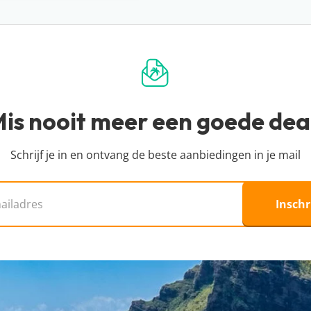
 helaas hebben wij daar
ikbaar is? Dan is de deal
iet in. Wij helpen je
ijs kun je het beste
s voor.
nbod van allerlei
wil boeken.
kunt boeken. We zijn
 reisorganisaties.
is nooit meer een goede dea
Schrijf je in en ontvang de beste aanbiedingen in je mail
s
Inschr