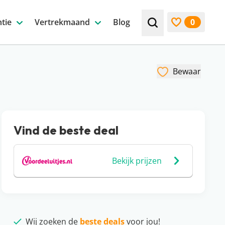
tie
Vertrekmaand
Blog
0
Zoek bijv. een beste
Bekijk favori
Bewaar
Vind de beste deal
Bekijk prijzen
Wij zoeken de
beste deals
voor jou!