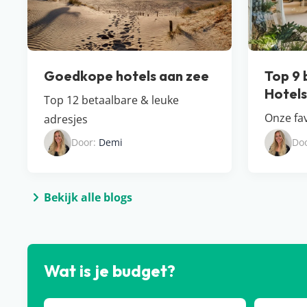
Goedkope hotels aan zee
Top 9 
Hotel​
Top 12 betaalbare & leuke
Onze fav
adresjes
Door:
Demi
Do
Bekijk alle blogs
Wat is je budget?