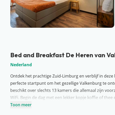
Bed and Breakfast De Heren van Va
Nederland
Ontdek het prachtige Zuid-Limburg en verblijf in deze 
perfecte startpunt om het gezellige Valkenburg te o
beschikt over slechts 13 kamers die allemaal zijn vo
WiFi. Begin de dag met een lekker kopje koffie of the
op jullie staat te wachten. Na het ontbijt is het tijd 
Toon meer
Meer over Limburg