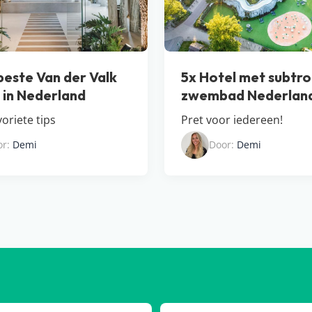
beste Van der Valk
5x Hotel met subtro
s in Nederland
zwembad Nederlan
oriete tips
Pret voor iedereen!
or:
Demi
Door:
Demi