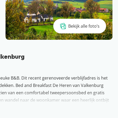
Bekijk alle foto’s
lkenburg
leuke B&B. Dit recent gerenoveerde verblijfadres is het
ntdekken. Bed and Breakfast De Heren van Valkenburg
orzien van een comfortabel tweepersoonsbed en gratis
e en wandel naar de woonkamer waar een heerlijk ontbijt
om het historische centrum van Valkenburg te ontdekken!