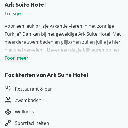
Ark Suite Hotel
Turkije
Voor een leuk prijsje vakantie vieren in het zonnige
Turkije? Dan kan bij het geweldige Ark Suite Hotel. Met
meerdere zwembaden en glijbanen zullen jullie je hier
niet snel vervelen… Liever een dagje bijkleuren op het
strand of een duik nemen in de zee? Maak gebruik van
Toon meer
de shuttleservice die jullie binnen no time naar het
strand brengt. In de buurt van het hotel vinden jullie
Faciliteiten van Ark Suite Hotel
verschillende restaurants. Natuurlijk kunnen jullie ook
Restaurant & bar
de Turkse specialiteiten uitproberen in het hoteleigen
restaurant. Afiyet olsun!
Zwembaden
Meer over Alanya
Wellness
Het is misschien wel de meest populaire badplaats van
Turkije: Alanya! En dat is natuurlijk niet voor niets zo…
Sportfaciliteiten