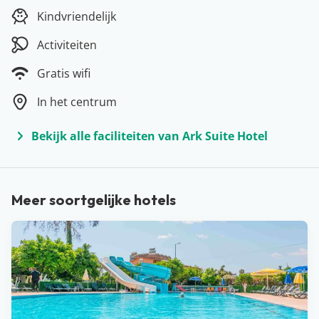
Heerlijke stranden, luxe hotels, vriendelijke mensen en
Kindvriendelijk
niet te vergeten het fijne klimaat. Een vakantie in
Alanya is altijd een goed idee! Geen wonder dat veel
Activiteiten
Nederlanders hier zo graag komen. Naast een zon, zee
Gratis wifi
& strandvakantie ben je in Alanya ook op de juiste plek
In het centrum
voor een portie cultuur of een dagje shoppen. Dus wat
wordt het: een bezoekje aan het beroemde Kleopatra
Bekijk alle faciliteiten van Ark Suite Hotel
strand of een middagje struinen over de kleurrijke
bazaar?
Meer soortgelijke hotels