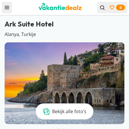
0
Open menu
Bekijk f
Ark Suite Hotel
Alanya, Turkije
Bekijk alle foto’s