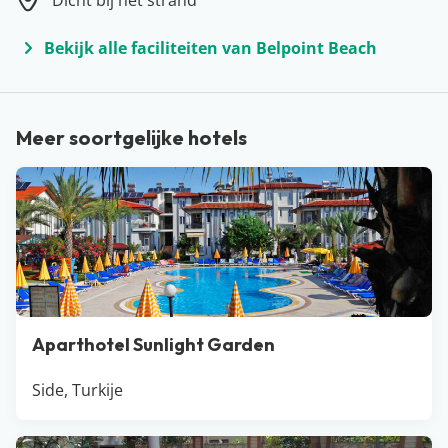
Dicht bij het strand
zonnige oord ieder jaar weer te vinden. En dat is
natuurlijk niet voor niets… Turkije staat dan ook met
Bekijk alle faciliteiten van Belpoint Beach
stipt op nummer één als het gaat om volledig
verzorgde all inclusive vakanties. Voor een heel fijn
prijsje kun je hier onbeperkt vakantie vieren in een luxe
Meer soortgelijke hotels
hotel of resort, dat vaak barst van de faciliteiten (zoals
een waterpark, een luxe SPA of veel sportfaciliteiten).
De populairste badplaatsen van Turkije zijn Antalya,
Side, Belek, Bodrum, Kusadasi en Marmaris. Dus of je
nu met het hele gezin of lekker met z’n tweetjes naar
de zon wil vertrekken, in Turkije ben je altijd aan het
juiste adres!
Aparthotel Sunlight Garden
Side, Turkije