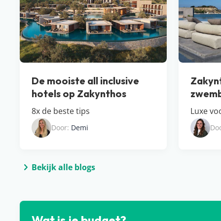
De mooiste all inclusive
Zakynt
hotels op Zakynthos
zwemb
8x de beste tips
Luxe vo
Door:
Demi
Do
Bekijk alle blogs
Wat is je budget?