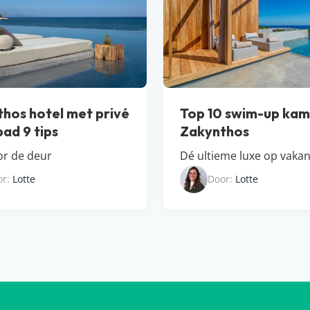
hos hotel met privé
Top 10 swim-up kam
ad 9 tips
Zakynthos
or de deur
Dé ultieme luxe op vakan
or:
Lotte
Door:
Lotte