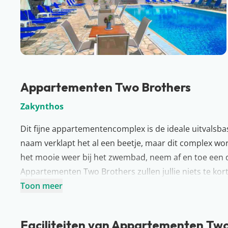
Appartementen Two Brothers
Zakynthos
Dit fijne appartementencomplex is de ideale uitvalsbas
naam verklapt het al een beetje, maar dit complex wo
het mooie weer bij het zwembad, neem af en toe een dui
Appartementen Two Brothers zullen jullie niets te kort
het sfeervolle centrum van Kalamaki en het strand. Pak
Toon meer
Meer over Zakynthos
Een eiland vol leuke stranden, mooie hotels en budget
Faciliteiten van Appartementen Two