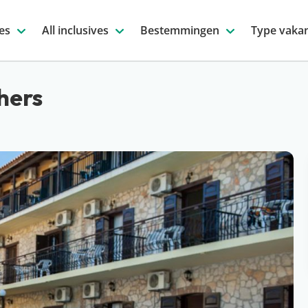
es
All inclusives
Bestemmingen
Type vakan
hers