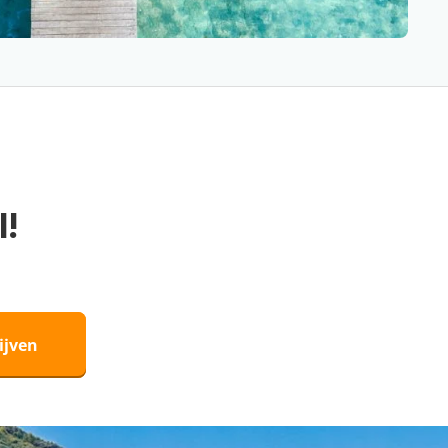
l!
ijven