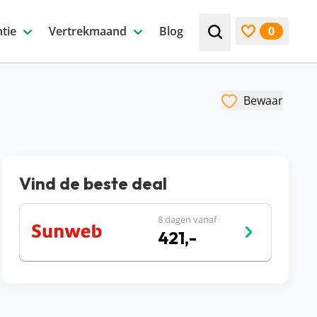
tie
Vertrekmaand
Blog
0
Zoek bijv. een beste
Bekijk favori
Bewaar
Vind de beste deal
8 dagen vanaf
421,-