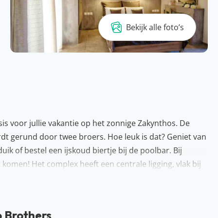
Bekijk alle foto’s
is voor jullie vakantie op het zonnige Zakynthos. De
rdt gerund door twee broers. Hoe leuk is dat? Geniet van
k of bestel een ijskoud biertje bij de poolbar. Bij
 komen! Het complex heeft een centrale ligging, vlak bij
 je koffer maar in!
vriendelijke restaurants: welkom op het Griekse
 Brothers