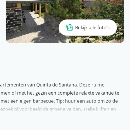
Bekijk alle foto’s
ppartementen van Quinta de Santana. Deze ruime,
men of met het gezin een complete relaxte vakantie te
r met een eigen barbecue. Tip: huur een auto om zo de
Bezoek bijvoorbeeld de groene velden, steile kliffen en
komt in Quinta de Santana helemaal tot rust op de