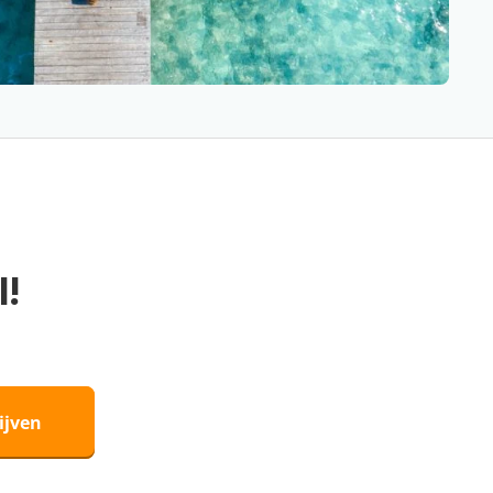
l!
ijven