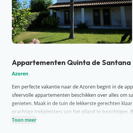
Appartementen Quinta de Santana
Azoren
Een perfecte vakantie naar de Azoren begint in de a
sfeervolle appartementen beschikken over alles om sa
genieten. Maak in de tuin de lekkerste gerechten klaa
prachtige trekpleisters van het eiland te bezichtigen. 
uitkijkpunten over de Atlantische Oceaan. Kortom, je 
Toon meer
Azoriaanse manier!