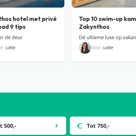
hos hotel met privé
Top 10 swim-up kam
ad 9 tips
Zakynthos
or de deur
Dé ultieme luxe op vakan
or:
Lotte
Door:
Lotte
t 500,-
Tot 750,-