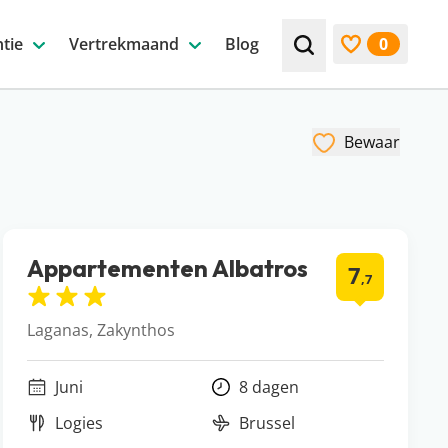
tie
Vertrekmaand
Blog
0
Zoek bijv. een beste
Bekijk favori
Bewaar
Appartementen Albatros
7
,7
Laganas, Zakynthos
Juni
8 dagen
Logies
Brussel