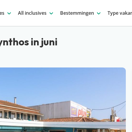
es
All inclusives
Bestemmingen
Type vakan
nthos in juni