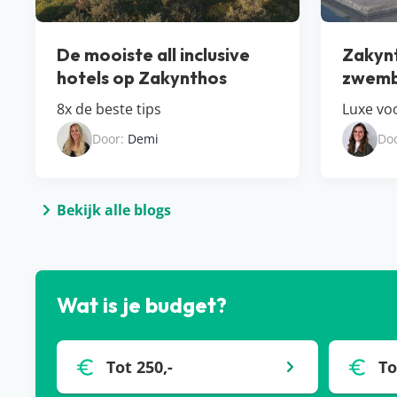
De mooiste all inclusive
Zakynt
hotels op Zakynthos
zwemb
8x de beste tips
Luxe vo
Door:
Demi
Do
Bekijk alle blogs
Wat is je budget?
Tot 250,-
To