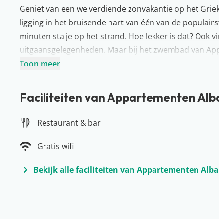
Geniet van een welverdiende zonvakantie op het Grie
ligging in het bruisende hart van één van de populair
minuten sta je op het strand. Hoe lekker is dat? Ook vin
uitgaansgelegenheden. Maar bij het zwembad van App
een verfrissende duik, bestel een drankje aan de bar o
Toon meer
allemaal!
Meer over Zakynthos
Faciliteiten van Appartementen Alb
Een eiland vol leuke stranden, mooie hotels en budget
Zakynthos. Al vroeg in het voorjaar is Zakynthos een 
Restaurant & bar
vakantieganger heeft het hier naar zijn zin. Wandelen
langs de beste snorkelplekken; het kan hier allemaal.
Gratis wifi
varen. Huur zelf een bootje of ga mee op één van de 
Bekijk alle faciliteiten van Appartementen Alba
aanrader!