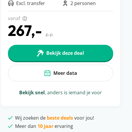
Excl. transfer
2 personen
vanaf
267,-
p.p.
Bekijk deze deal
Meer data
Bekijk snel
, anders is iemand je voor
Wij zoeken de
beste deals
voor jou!
Meer dan
10 jaar
ervaring