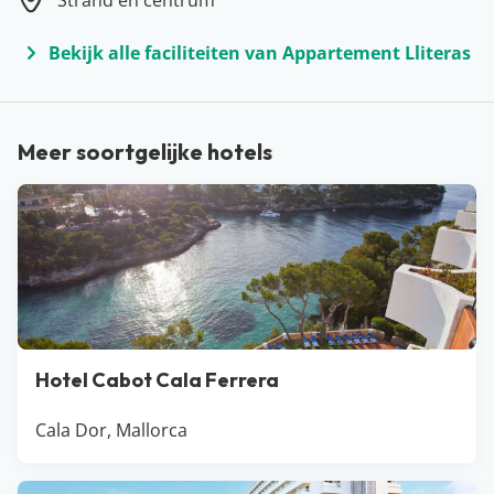
Strand en centrum
Ibiza, Menorca en Formentera onderdeel is van de
eilandengroep de Balearen, ligt voor de kust van
Bekijk alle faciliteiten van Appartement Lliteras
Spanje (ongeveer ter hoogte van de stad Valencia).
Paradijselijke stranden, verborgen baaitjes, levendige
badplaatsen en knusse bergdorpjes… Mallorca heeft
Meer soortgelijke hotels
alles in huis voor de ideale vakantie! De populairste
plekken voor een vakantie op Mallorca zijn Cala d’Or,
Alcudia, Playa de Palma en El Arenal. Liggen jullie
binnenkort te genieten van het Spaanse zonnetje op
één van de mooie stranden?
Hotel Cabot Cala Ferrera
Cala Dor, Mallorca