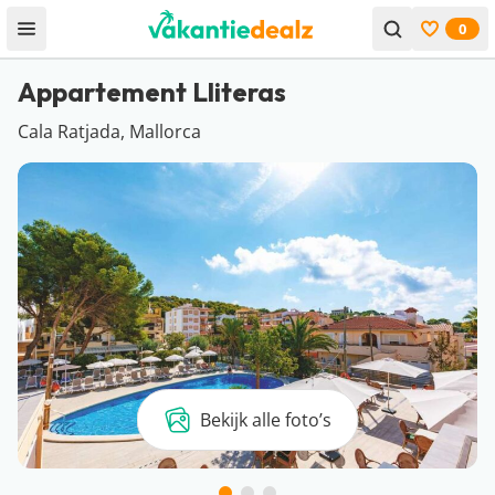
0
Open menu
Bekijk f
Appartement Lliteras
Cala Ratjada, Mallorca
Bekijk alle foto’s