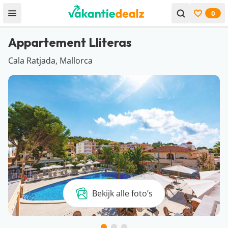
0
Open menu
Bekijk f
Appartement Lliteras
Cala Ratjada, Mallorca
Bekijk alle foto’s