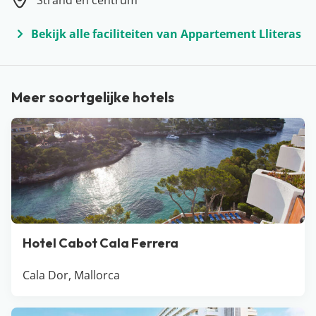
Strand en centrum
Ibiza, Menorca en Formentera onderdeel is van de
eilandengroep de Balearen, ligt voor de kust van
Bekijk alle faciliteiten van Appartement Lliteras
Spanje (ongeveer ter hoogte van de stad Valencia).
Paradijselijke stranden, verborgen baaitjes, levendige
badplaatsen en knusse bergdorpjes… Mallorca heeft
Meer soortgelijke hotels
alles in huis voor de ideale vakantie! De populairste
plekken voor een vakantie op Mallorca zijn Cala d’Or,
Alcudia, Playa de Palma en El Arenal. Liggen jullie
binnenkort te genieten van het Spaanse zonnetje op
één van de mooie stranden?
Hotel Cabot Cala Ferrera
Cala Dor, Mallorca