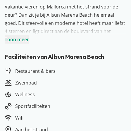
Vakantie vieren op Mallorca met het strand voor de
deur? Dan zit je bij Allsun Marena Beach helemaal
goed. Dit sfeervolle en moderne hotel heeft maar liefst
4 sterren en ligt direct aan de boulevard van het
bruisende Playa de Palma. Het hotel is onlangs volledig
Toon meer
gerenoveerd en ziet er weer fantastisch uit. Geniet van
het prachtige uitzicht op zee, wandel over de
Faciliteiten van Allsun Marena Beach
boulevard, rol je handdoek uit op het strand of neem
Restaurant & bars
een duik in het zwembad. Hier zul je je niet snel
vervelen…
Zwembad
Meer over Mallorca
Wellness
Zon, zee & strandliefhebbers opgelet: het Spaanse
Mallorca is de perfecte plek om jullie aankomende
Sportfaciliteiten
vakantie door te brengen! Dit eiland, dat samen met
Wifi
Ibiza, Menorca en Formentera onderdeel is van de
eilandengroep de Balearen, ligt voor de kust van
Aan het strand