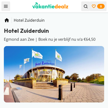
0
Open menu
Bekijk f
Hotel Zuiderduin
Home
Hotel Zuiderduin
Egmond aan Zee | Boek nu je verblijf nu v/a €64,50