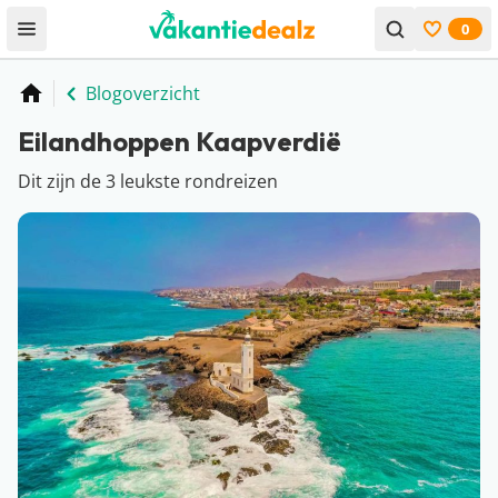
0
Open menu
Bekijk f
Blogoverzicht
Home
Eilandhoppen Kaapverdië
Dit zijn de 3 leukste rondreizen