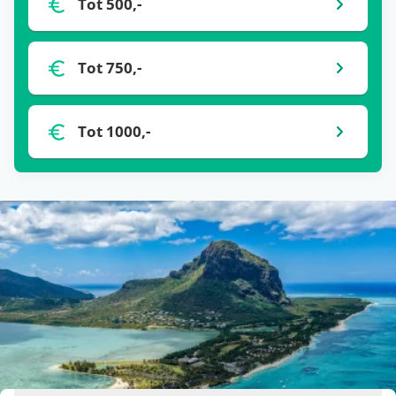
Tot 500,-
De prijzen die je op een hotelpagina ziet, worden
één keer per 24 uur automatisch opgehaald bij
Tot 750,-
onze partners. Het kan zijn dat binnen de 24 uur
de prijs verandert. Dit kan hoger of lager zijn,
helaas hebben wij daar geen controle over. Voor
Tot 1000,-
de meest actuele vanaf-prijs kun je het beste
doorklikken naar de aanbieder waar je je vakantie
wil boeken.