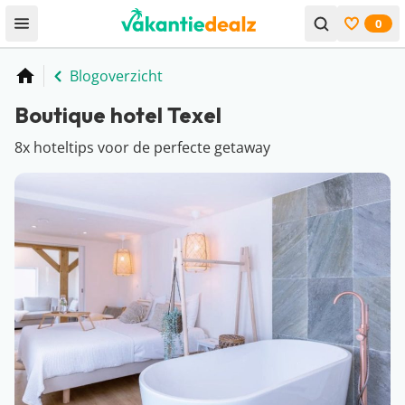
0
Open menu
Bekijk f
Blogoverzicht
Home
Boutique hotel Texel
8x hoteltips voor de perfecte getaway