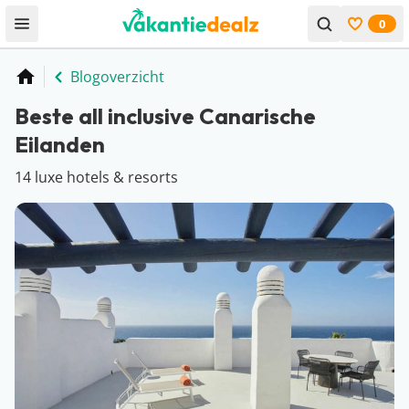
0
Open menu
Bekijk f
Blogoverzicht
Home
Beste all inclusive Canarische
Eilanden
14 luxe hotels & resorts