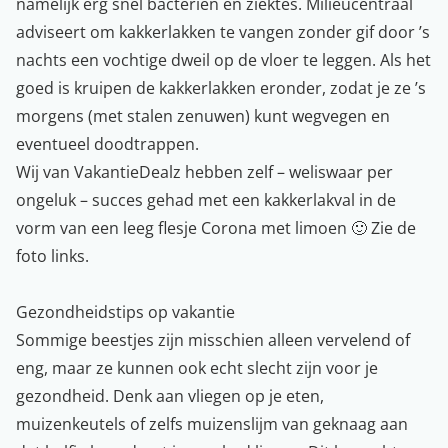
namelijk erg snel bacteriën en ziektes.
Milieucentraal
adviseert om kakkerlakken te vangen zonder gif door ’s
nachts een vochtige dweil op de vloer te leggen. Als het
goed is kruipen de kakkerlakken eronder, zodat je ze ’s
morgens (met stalen zenuwen) kunt wegvegen en
eventueel doodtrappen.
Wij van
VakantieDealz
hebben zelf – weliswaar per
ongeluk – succes gehad met een kakkerlakval in de
vorm van een leeg flesje Corona met limoen 🙂 Zie de
foto links.
Gezondheidstips op vakantie
Sommige beestjes zijn misschien alleen vervelend of
eng, maar ze kunnen ook echt slecht zijn voor je
gezondheid. Denk aan vliegen op je eten,
muizenkeutels of zelfs muizenslijm van geknaag aan