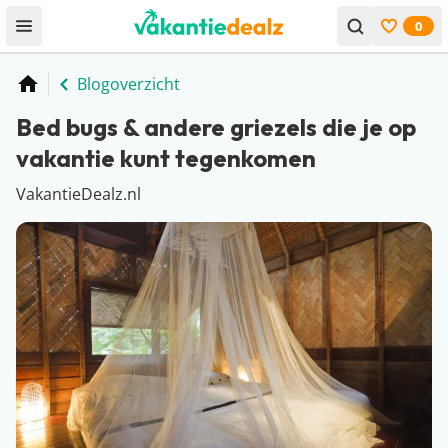
0
Open menu
Bekijk f
Blogoverzicht
Home
Bed bugs & andere griezels die je op
vakantie kunt tegenkomen
VakantieDealz.nl