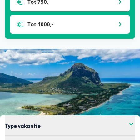
Tot 750,-
onze partners. Het kan zijn dat binnen de 24 uur
de prijs verandert. Dit kan hoger of lager zijn,
helaas hebben wij daar geen controle over. Voor
Tot 1000,-
de meest actuele vanaf-prijs kun je het beste
doorklikken naar de aanbieder waar je je vakantie
wil boeken.
Type vakantie