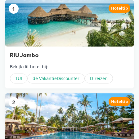
1
Hoteltip
RIU Jambo
Bekijk dit hotel bij:
TUI
dé VakantieDiscounter
D-reizen
2
Hoteltip