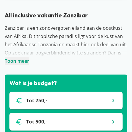
All inclusive vakantie Zanzibar
Zanzibar is een zonovergoten eiland aan de oostkust
van Afrika. Dit tropische paradijs ligt voor de kust van
het Afrikaanse Tanzania en maakt hier ook deel van uit.
Op zoek naar oogverblindend witte stranden? Dan is
dit jouw vakantiebestemming! Het eiland staat
Toon meer
bovendien bekend om haar prachtige natuur, rijke
cultuur en azuurblauwe kusten. Je verblijft hier op luxe
Wat is je budget?
resorts met grote en bruisende zwembadcomplexen,
een fijne afwisseling met een bezoekje aan de vele
Tot 250,-
mooie stranden. Tijdens een all inclusive vakantie op
Zanzibar geniet je van alles wat een luxe vakantie op
een tropisch eiland hebben moet.
Tot 500,-
Zanzibar
is hét Afrikaanse eiland bij uitstek voor een