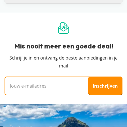
het zijn dat de prijs verandert.
minimaal beoordeeld is met een 7.
boekingssystemen van reisorganisaties, waardoor
Dat ligt een beetje aan je definitie, maar strikt
De prijzen die je op een hotelpagina ziet, worden
we niet kunnen zien hoeveel plekken er nog
genomen niet. Vakantiedealz organiseert zelf geen
één keer per 24 uur automatisch opgehaald bij
beschikbaar zijn voor die prijs. Zie je dat de prijs is
reizen en bemiddelt hier ook niet in. Wij helpen je
onze partners. Het kan zijn dat binnen de 24 uur
gestegen of dat de vakantie niet meer beschikbaar
alleen de pareltjes te vinden tussen het enorme
de prijs verandert. Dit kan hoger of lager zijn,
is? Dan is de deal inmiddels verlopen en was
aanbod van allerlei reisorganisaties, zodat jij een
Mis nooit meer een goede deal!
helaas hebben wij daar geen controle over. Voor
iemand anders je helaas voor.
goedkope vakantie kunt boeken. We zijn
de meest actuele vanaf-prijs kun je het beste
onafhankelijk en dus niet aangesloten bij
Schrijf je in en ontvang de beste aanbiedingen in je
doorklikken naar de aanbieder waar je je vakantie
specifieke reisorganisaties.
mail
wil boeken.
E-mailadres
Inschrijven