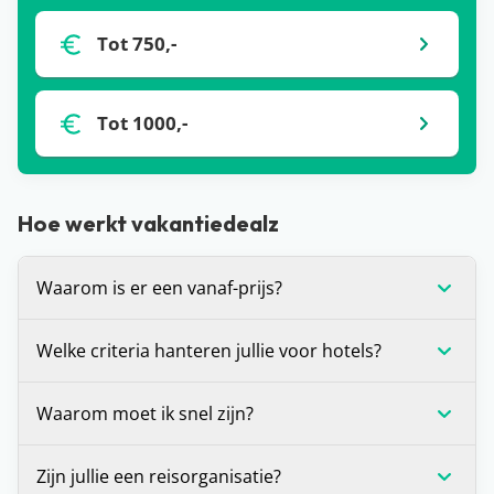
Tot 750,-
Tot 1000,-
Hoe werkt vakantiedealz
Waarom is er een vanaf-prijs?
De vanaf-prijs die wij communiceren bij deals, is
Welke criteria hanteren jullie voor hotels?
op dat moment de laagste prijs voor de vakantie
die je voor je ziet. Dit is (in veel gevallen) voor één
Wij stellen onszelf altijd de vraag: zou je hier zelf
Waarom moet ik snel zijn?
bepaalde vertrekdatum of vertrekperiode. Heb je
willen verblijven? Is het antwoord ‘ja’? Dan
andere wensen? Zoals een andere vertrekdatum,
promoten we dit hotel graag op de site. Daarnaast
Voor alle deals die wij spotten geldt: OP=OP. We
Zijn jullie een reisorganisatie?
ander aantal dagen of een andere airport, dan kan
houden we er altijd rekening mee dat een hotel
hebben helaas geen inzage in de