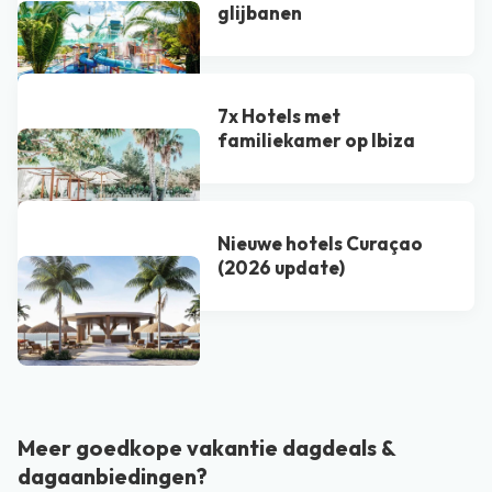
glijbanen
7x Hotels met
familiekamer op Ibiza
Nieuwe hotels Curaçao
(2026 update)
Bekijk alle blogs
Meer goedkope vakantie dagdeals &
dagaanbiedingen?