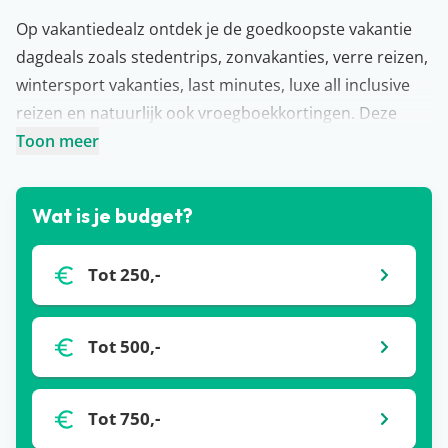
Op vakantiedealz ontdek je de goedkoopste vakantie
dagdeals zoals
stedentrips
,
zonvakanties
,
verre reizen
,
wintersport vakanties,
last minutes
,
luxe all inclusive
reizen
en natuurlijk ook vroegboekkortingen. Deze
goedkope dagaanbiedingen worden zo veel mogelijk
Toon meer
gepost. Zo kunnen jullie een goedkope vakantie naar
bijvoorbeeld Turkije, Berlijn,
Curacao
, Marokko of
Wat is je budget?
Spanje
scoren! Kijk dus altijd op vakantiedealz voor
vakantie dagdeals, acties en dagaanbiedingen.
Tot 250,-
Tot 500,-
Tot 750,-