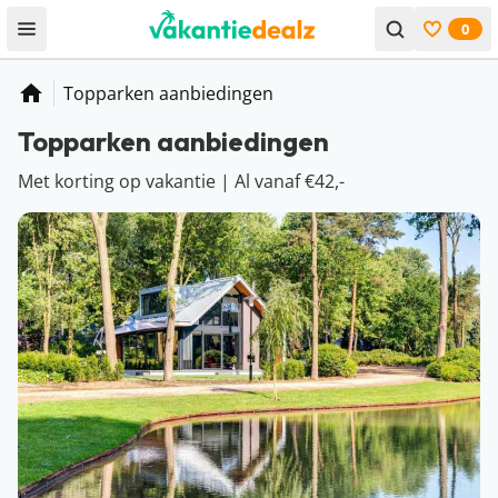
0
Open menu
Bekijk f
Topparken aanbiedingen
Home
Topparken aanbiedingen
Met korting op vakantie | Al vanaf €42,-