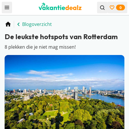
0
Open menu
Bekijk f
Blogoverzicht
Home
De leukste hotspots van Rotterdam
8 plekken die je niet mag missen!