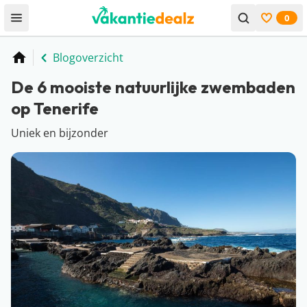
0
Open menu
Bekijk f
Blogoverzicht
Home
De 6 mooiste natuurlijke zwembaden
op Tenerife
Uniek en bijzonder