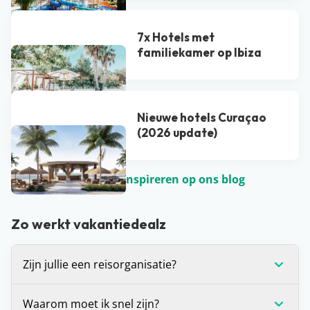
7x Hotels met
familiekamer op Ibiza
Nieuwe hotels Curaçao
(2026 update)
Laat je nog meer inspireren op ons blog
Zo werkt vakantiedealz
Zijn jullie een reisorganisatie?
Dat ligt een beetje aan je definitie, maar strikt
Waarom moet ik snel zijn?