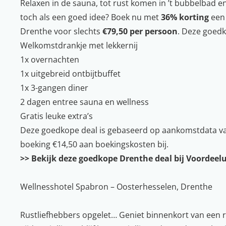
Relaxen in de sauna, tot rust komen in ’t bubbelbad 
toch als een goed idee? Boek nu met
36% korting
een 
Drenthe voor slechts
€79,50 per persoon
. Deze goedk
Welkomstdrankje met lekkernij
1x overnachten
1x uitgebreid ontbijtbuffet
1x 3-gangen diner
2 dagen entree sauna en wellness
Gratis leuke extra’s
Deze goedkope deal is gebaseerd op aankomstdata va
boeking €14,50 aan boekingskosten bij.
>> Bekijk deze goedkope Drenthe deal bij Voordeelu
Wellnesshotel Spabron – Oosterhesselen, Drenthe
Rustliefhebbers opgelet… Geniet binnenkort van een 