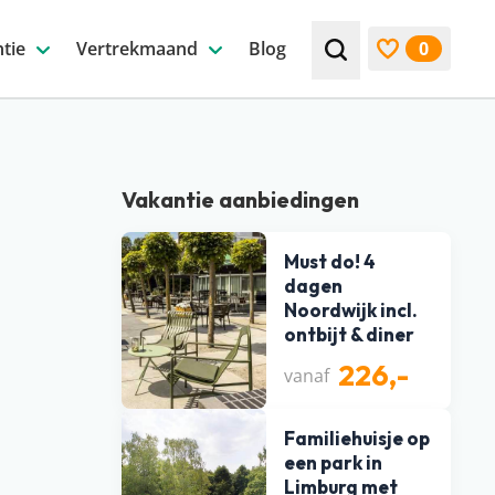
tie
Vertrekmaand
Blog
0
Zoek bijv. een beste
Bekijk favori
Vakantie aanbiedingen
Must do! 4
dagen
Noordwijk incl.
ontbijt & diner
226,-
vanaf
Familiehuisje op
een park in
Limburg met