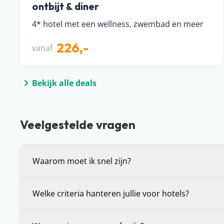
ontbijt & diner
4* hotel met een wellness, zwembad en meer
226,-
vanaf
Bekijk alle deals
Veelgestelde vragen
Waarom moet ik snel zijn?
Voor alle deals die wij spotten geldt: OP=OP. We 
Welke criteria hanteren jullie voor hotels?
in de boekingssystemen van reisorganisaties, waa
zien hoeveel plekken er nog beschikbaar zijn voor di
Wij stellen onszelf altijd de vraag: zou je hier zelf wi