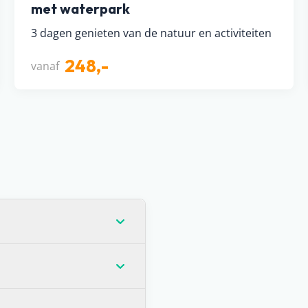
met waterpark
3 dagen genieten van de natuur en activiteiten
248,-
vanaf
hebben helaas geen inzage
rdoor we niet kunnen
e prijs. Zie je dat de
llen verblijven? Is het