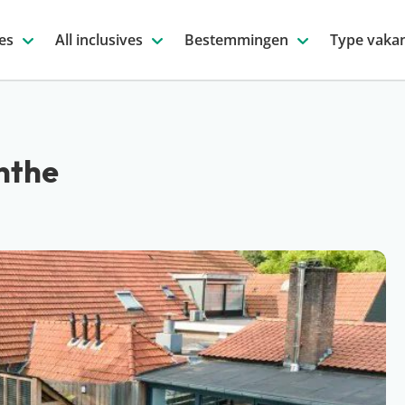
es
All inclusives
Bestemmingen
Type vakan
enthe