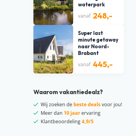
waterpark
248,-
vanaf
Super last
minute getaway
naar Noord-
Brabant
445,-
vanaf
Waarom vakantiedealz?
Wij zoeken de
beste deals
voor jou!
Meer dan
10 jaar
ervaring
Klantbeoordeling
4,9/5